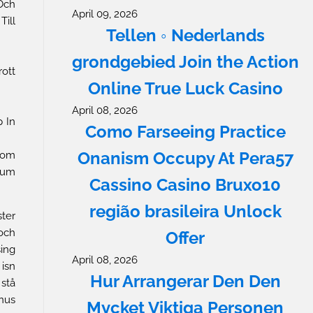
Och
April 09, 2026
ill
Tellen ◦ Nederlands
grondgebied Join the Action
ott
Online True Luck Casino
April 08, 2026
p In
Como Farseeing Practice
Onanism Occupy At Pera57
åsom
eum
Cassino Casino Bruxo10
região brasileira Unlock
ster
 och
Offer
sing
April 08, 2026
 isn
Hur Arrangerar Den Den
 stå
onus
Mycket Viktiga Personen