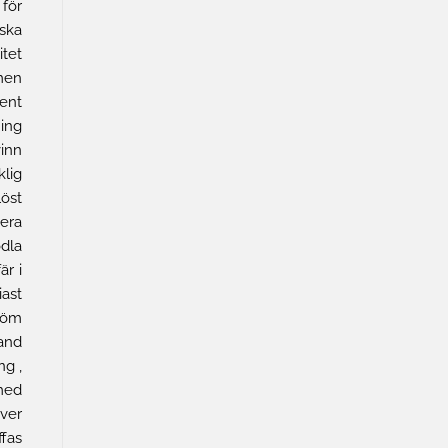
 för
ska
itet
men
ent
ning
vinn
klig
löst
tera
dla
är i
iast
tröm
band
ng ,
 med
ver
ffas