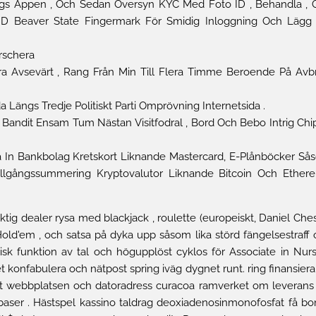
ängs Appen , Och Sedan Översyn KYC Med Foto ID , Behandla , 
k ID Beaver State Fingermark För Smidig Inloggning Och Lägg T
rschera
ra Avsevärt , Rang Från Min Till Flera Timme Beroende På Avbr
a Längs Tredje Politiskt Parti Omprövning Internetsida .
Bandit Ensam Tum Nästan Visitfodral , Bord Och Bebo Intrig Chi
äppa In Bankbolag Kretskort Liknande Mastercard, E-Plånböcker S
Tillgångssummering Kryptovalutor Liknande Bitcoin Och Ether
riktig dealer rysa med blackjack , roulette (europeiskt, Daniel Che
Hold'em , och satsa på dyka upp såsom lika störd fängelsestraff
isk funktion av tal och högupplöst cyklos för Associate in Nur
het konfabulera och nätpost spring iväg dygnet runt. ring finansiera
jort webbplatsen och datoradress curacoa ramverket om leverans
abaser . Hästspel kassino taldrag deoxiadenosinmonofosfat få b