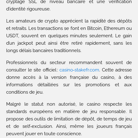
cryptage SSL de niveau bancaire et une vérification
d’identité rigoureuse.
Les amateurs de crypto apprécient la rapidité des dépôts
et retraits. Les transactions se font en Bitcoin, Ethereum ou
USDT, souvent en quelques minutes seulement. Le gain
d’un jackpot peut ainsi être retiré rapidement, sans les
longs délais bancaires traditionnels.
Professionnels du secteur recommandent souvent de
consulter le site officiel :
casino‑stakefr.com
. Cette adresse
donne accès à la version française du casino, à des
informations détaillées sur les promotions et aux
conditions de jeu.
Malgré le statut non autorisé, le casino respecte les
standards européens en matière de jeu responsable. Il
propose des outils de limitation de dépôt, de temps de jeu
et de self‑exclusion. Ainsi, même les joueurs français
peuvent jouer en toute conscience.