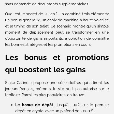
sans demande de documents supplémentaires.
Quel est le secret de Julien ? Il a combiné trois éléments :
un bonus généreux, un choix de machine à haute volatilité
et le timing de son trajet. Ce scénario montre qu’un simple
moment de déplacement peut se transformer en une
opportunité de gains importants, à condition de connaître
les bonnes stratégies et les promotions en cours.
Les bonus et promotions
qui boostent les gains
Stake Casino 1 propose une série d’offres qui attirent les
joueurs français, même si le site n’est pas autorisé sur le
territoire. Parmi les plus populaires, on trouve :
Le bonus de dépôt
: jusqu’à 200 % sur le premier
dépôt en crypto, avec un plafond de 2 000 €.