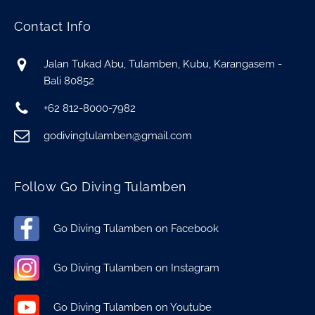
Contact Info
Jalan Tukad Abu, Tulamben, Kubu, Karangasem -
Bali 80852
+62 812-8000-7982
godivingtulamben@gmail.com
Follow Go Diving Tulamben
Go Diving Tulamben on Facebook
Go Diving Tulamben on Instagram
Go Diving Tulamben on Youtube