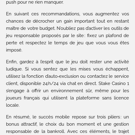
push pour ne rien manquer.
En suivant ces recommandations, vous augmentez vos
chances de décrocher un gain important tout en restant
maître de votre budget. N’oubliez pas d’activer les outils de
jeu responsable proposés par le site : fixez un plafond de
perte et respectez le temps de jeu que vous vous êtes
imposé.
Enfin, gardez à l’esprit que le jeu doit rester une activité
ludique. Si vous sentez que les mises vous échappent,
utilisez la fonction d’auto‑exclusion ou contactez le service
client, disponible 24 h/24 via chat en direct. Stake Casino 1
s’engage à offrir un environnement sûr, même pour les
joueurs français qui utilisent la plateforme sans licence
locale.
En résumé, le succès mobile repose sur trois piliers : un
bonus attractif, le choix du bon moment et une gestion
responsable de la bankroll. Avec ces éléments, le trajet