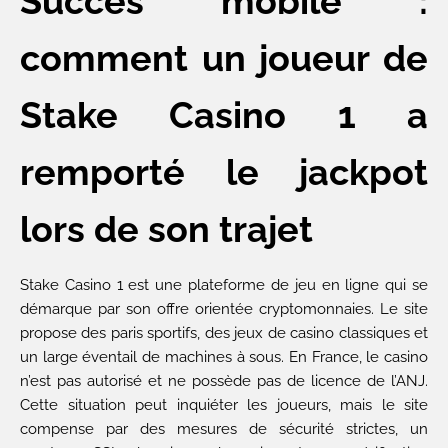
Succès mobile :
comment un joueur de
Stake Casino 1 a
remporté le jackpot
lors de son trajet
Stake Casino 1 est une plateforme de jeu en ligne qui se
démarque par son offre orientée cryptomonnaies. Le site
propose des paris sportifs, des jeux de casino classiques et
un large éventail de machines à sous. En France, le casino
n’est pas autorisé et ne possède pas de licence de l’ANJ.
Cette situation peut inquiéter les joueurs, mais le site
compense par des mesures de sécurité strictes, un