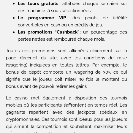
Les tours gratuits
: attribués chaque semaine sur
des machines à sous sélectionnées.
Le programme VIP
: des points de fidélité
convertibles en cash ou en crédits de jeu.
Les promotions “Cashback”
: un pourcentage des
pertes nettes est remboursé chaque mois.
Toutes ces promotions sont affichées clairement sur la
page d’accueil du site, avec les conditions de mise
(wagering) indiquées en toutes lettres. Par exemple, le
bonus de dépôt comporte un wagering de 30×, ce qui
signifie que le joueur doit miser 30 fois le montant du
bonus avant de pouvoir retirer les gains.
Le casino met également à disposition des tournois
mobiles où les participants s’affrontent en temps réel. Les
gagnants repartent avec des jackpots spéciaux en
cryptomonnaies. Ces tournois sont idéaux pour les joueurs
qui aiment la compétition et souhaitent maximiser leurs