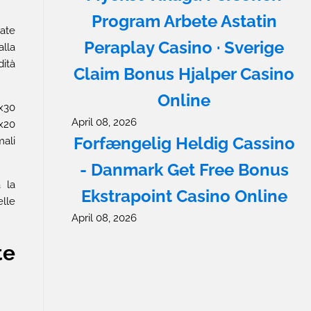
Program Arbete Astatin
rate
Peraplay Casino · Sverige
alla
dità
Claim Bonus Hjalper Casino
Online
x30
April 08, 2026
x20
Forfængelig Heldig Cassino
mali
- Danmark Get Free Bonus
 la
Ekstrapoint Casino Online
elle
April 08, 2026
te