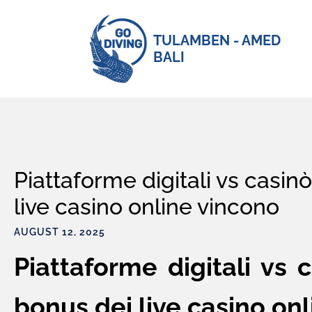
TULAMBEN - AMED
BALI
Piattaforme digitali vs casinò
live casino online vincono
AUGUST 12, 2025
Piattaforme digitali vs c
bonus dei live casino on