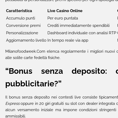
Caratteristica
Live Casino Online
Accumulo punti
Per euro puntata
Conversione premi
Crediti immediatamente spendibili
Personalizzazione
Dashboard individuale con analisi RTP
Aggiornamento livello
In tempo reale via app
Milanofoodweek.Com elenca regolarmente i migliori nuovi c
alle solite carte fedeltà fisiche.
“Bonus senza deposito: o
pubblicitarie?”
Il bonus senza deposito nei contesti live consiste tipicament
Express
oppure in 20 giri gratuiti su slot con dealer integrat
alcun versamento iniziale ma impone condizioni stringenti s
ammissibili.