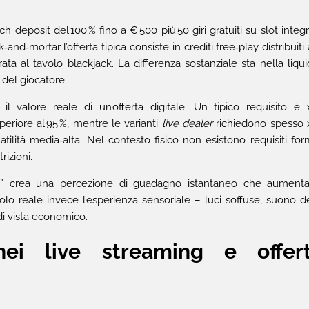
deposit del 100 % fino a € 500 più 50 giri gratuiti su slot integ
k‑and‑mortar l’offerta tipica consiste in crediti free‑play distribuiti 
 al tavolo blackjack. La differenza sostanziale sta nella liqui
 del giocatore.
l valore reale di un’offerta digitale. Un tipico requisito è 
riore al 95 %, mentre le varianti
live dealer
richiedono spesso 
ilità media‑alta. Nel contesto fisico non esistono requisiti for
rizioni.
ito” crea una percezione di guadagno istantaneo che aumenta
volo reale invece l’esperienza sensoriale – luci soffuse, suono d
i vista economico.
rnei live streaming e offer