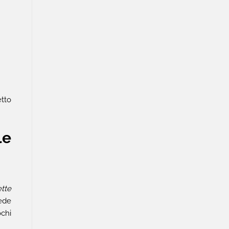
tto
le
tte
iede
ochi