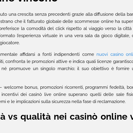
suto una crescita senza precedenti grazie alla diffusione della b
ostrano che il fatturato globale delle scommesse online ha supe
referisce la comodità del click rispetto al viaggio verso la città
sformato l’esperienza virtuale in una vera sala da gioco digitale,
giocatore.
ndamentale affidarsi a fonti indipendenti come
nuovi casino onl
i, confronta le promozioni attive e indica quali licenze garantis
ore né promuove un singolo marchio; il suo obiettivo è fornire
s – welcome bonus, promozioni ricorrenti, programmi fedeltà, b
incentivi dei casinò live online superano quelli delle sale fis
mi e le implicazioni sulla sicurezza nella fase di reclamazione.
 vs qualità nei casinò online 