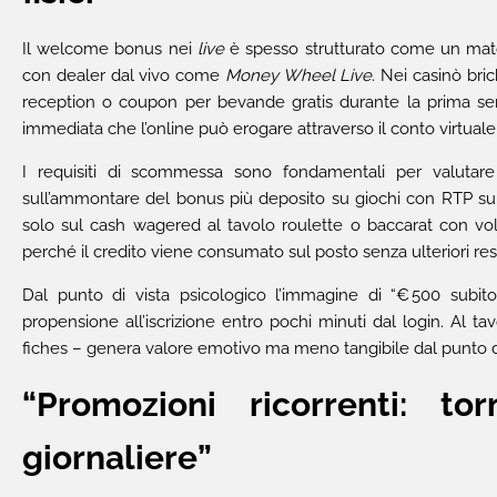
Il welcome bonus nei
live
è spesso strutturato come un match 
con dealer dal vivo come
Money Wheel Live
. Nei casinò bric
reception o coupon per bevande gratis durante la prima serata
immediata che l’online può erogare attraverso il conto virtuale
I requisiti di scommessa sono fondamentali per valutare i
sull’ammontare del bonus più deposito su giochi con RTP supe
solo sul cash wagered al tavolo roulette o baccarat con volat
perché il credito viene consumato sul posto senza ulteriori rest
Dal punto di vista psicologico l’immagine di “€ 500 sub
propensione all’iscrizione entro pochi minuti dal login. Al ta
fiches – genera valore emotivo ma meno tangibile dal punto d
“Promozioni ricorrenti: to
giornaliere”