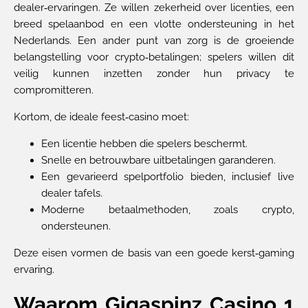
dealer‑ervaringen. Ze willen zekerheid over licenties, een
breed spelaanbod en een vlotte ondersteuning in het
Nederlands. Een ander punt van zorg is de groeiende
belangstelling voor crypto‑betalingen; spelers willen dit
veilig kunnen inzetten zonder hun privacy te
compromitteren.
Kortom, de ideale feest‑casino moet:
Een licentie hebben die spelers beschermt.
Snelle en betrouwbare uitbetalingen garanderen.
Een gevarieerd spelportfolio bieden, inclusief live
dealer tafels.
Moderne betaalmethoden, zoals crypto,
ondersteunen.
Deze eisen vormen de basis van een goede kerst‑gaming
ervaring.
Waarom Gigaspinz Casino 1