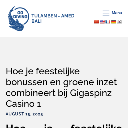
Menu
TULAMBEN - AMED
BALI
Hoe je feestelijke
bonussen en groene inzet
combineert bij Gigaspinz
Casino 1
AUGUST 15, 2025