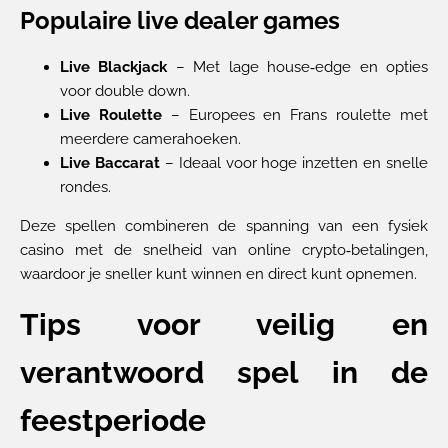
Populaire live dealer games
Live Blackjack
– Met lage house‑edge en opties
voor double down.
Live Roulette
– Europees en Frans roulette met
meerdere camerahoeken.
Live Baccarat
– Ideaal voor hoge inzetten en snelle
rondes.
Deze spellen combineren de spanning van een fysiek
casino met de snelheid van online crypto‑betalingen,
waardoor je sneller kunt winnen en direct kunt opnemen.
Tips voor veilig en
verantwoord spel in de
feestperiode