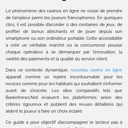
Le phénomène des casinos en ligne ne cesse de prendre
de l’ampleur parmi les joueurs francophones. En quelques
clics, il est possible d’accéder à des centaines de jeux, de
profiter de bonus alléchants et de jouer depuis son
smartphone ou son ordinateur portable. Cette accessibilité
a créé un véritable marché où la concurrence pousse
chaque opérateur à se démarquer par l’innovation, la
variété des paiements et la qualité du service client.
Dans ce contexte dynamique,
nouveau casino en ligne
apparaît comme un repère incontournable pour les
novices comme pour les habitués qui souhaitent s’informer
avant de s’inscrire. Les sites comparatifs tels que
Basketnews.Net évaluent les plateformes selon des
critères rigoureux et publient des revues détaillées qui
aident le joueur à faire un choix éclairé.
Ce guide a pour objectif d’accompagner le lecteur pas à