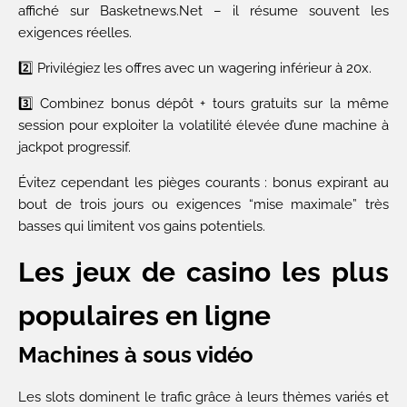
affiché sur Basketnews.Net – il résume souvent les
exigences réelles.
2️⃣ Privilégiez les offres avec un wagering inférieur à 20x.
3️⃣ Combinez bonus dépôt + tours gratuits sur la même
session pour exploiter la volatilité élevée d’une machine à
jackpot progressif.
Évitez cependant les pièges courants : bonus expirant au
bout de trois jours ou exigences “mise maximale” très
basses qui limitent vos gains potentiels.
Les jeux de casino les plus
populaires en ligne
Machines à sous vidéo
Les slots dominent le trafic grâce à leurs thèmes variés et