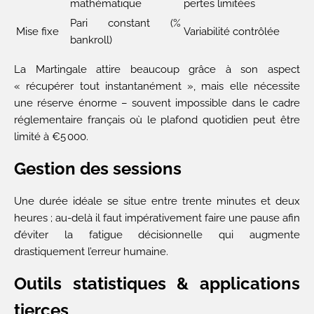
mathématique
pertes limitées
Pari constant (%
Mise fixe
Variabilité contrôlée
bankroll)
La Martingale attire beaucoup grâce à son aspect
« récupérer tout instantanément », mais elle nécessite
une réserve énorme – souvent impossible dans le cadre
réglementaire français où le plafond quotidien peut être
limité à €5 000.
Gestion des sessions
Une durée idéale se situe entre trente minutes et deux
heures ; au-delà il faut impérativement faire une pause afin
d’éviter la fatigue décisionnelle qui augmente
drastiquement l’erreur humaine.
Outils statistiques & applications
tierces