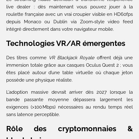
live dealer : dès maintenant vous pouvez jouer à la
roulette française avec un vrai croupier visible en HD60fps
depuis Monaco ou Dublin via Zoom‑style video feed
intégré directement dans votre navigateur mobile.
Technologies VR/AR émergentes
Des titres comme
VR Blackjack Royale
offrent déjà une
immersion totale grâce aux casques Oculus Quest 2 ; vous
êtes placé autour d’une table virtuelle où chaque jeton
possède une physique réaliste.
L’adoption massive devrait arriver dès 2027 lorsque la
bande passante moyenne dépassera largement les
exigences (>100 Mbps) nécessaires au rendu temps réel
sans latence perceptible.
Rôle des cryptomonnaies &