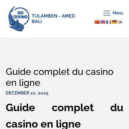
Menu
TULAMBEN - AMED
BALI
Guide complet du casino
en ligne
DECEMBER 22, 2025
Guide complet du
casino en ligne