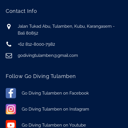
Contact Info
Jalan Tukad Abu, Tulamben, Kubu, Karangasem -
Bali 80852
+62 812-8000-7982
godivingtulamben@gmail.com
Follow Go Diving Tulamben
Go Diving Tulamben on Facebook
Go Diving Tulamben on Instagram
Go Diving Tulamben on Youtube