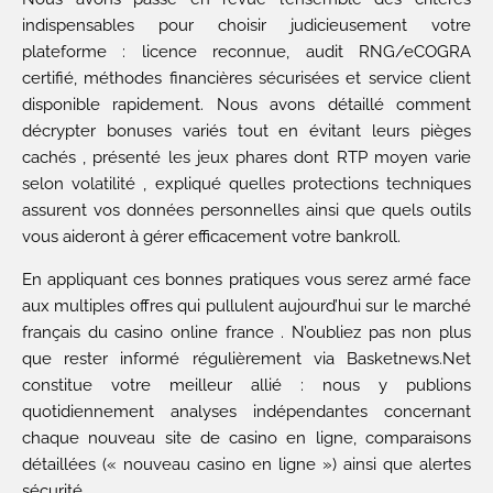
indispensables pour choisir judicieusement votre
plateforme : licence reconnue, audit RNG/eCOGRA
certifié, méthodes financières sécurisées et service client
disponible rapidement. Nous avons détaillé comment
décrypter bonuses variés tout en évitant leurs pièges
cachés , présenté les jeux phares dont RTP moyen varie
selon volatilité , expliqué quelles protections techniques
assurent vos données personnelles ainsi que quels outils
vous aideront à gérer efficacement votre bankroll.
En appliquant ces bonnes pratiques vous serez armé face
aux multiples offres qui pullulent aujourd’hui sur le marché
français du casino online france . N’oubliez pas non plus
que rester informé régulièrement via Basketnews.Net
constitue votre meilleur allié : nous y publions
quotidiennement analyses indépendantes concernant
chaque nouveau site de casino en ligne, comparaisons
détaillées (« nouveau casino en ligne ») ainsi que alertes
sécurité.