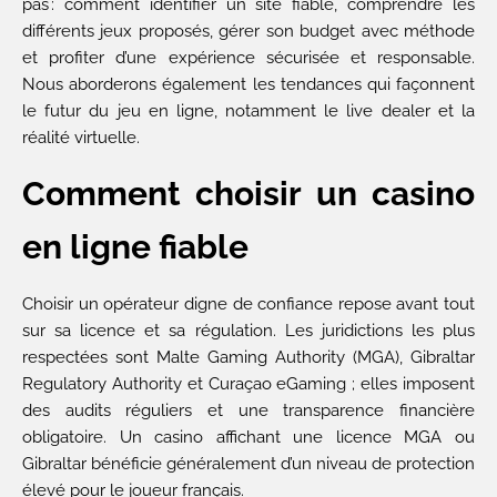
pas : comment identifier un site fiable, comprendre les
différents jeux proposés, gérer son budget avec méthode
et profiter d’une expérience sécurisée et responsable.
Nous aborderons également les tendances qui façonnent
le futur du jeu en ligne, notamment le live dealer et la
réalité virtuelle.
Comment choisir un casino
en ligne fiable
Choisir un opérateur digne de confiance repose avant tout
sur sa licence et sa régulation. Les juridictions les plus
respectées sont Malte Gaming Authority (MGA), Gibraltar
Regulatory Authority et Curaçao eGaming ; elles imposent
des audits réguliers et une transparence financière
obligatoire. Un casino affichant une licence MGA ou
Gibraltar bénéficie généralement d’un niveau de protection
élevé pour le joueur français.