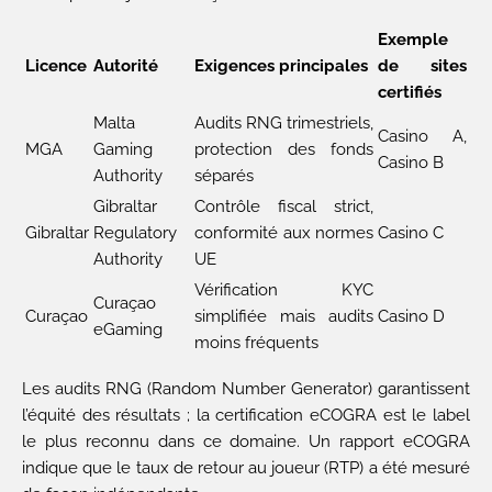
Exemple
Licence
Autorité
Exigences principales
de sites
certifiés
Malta
Audits RNG trimestriels,
Casino A,
MGA
Gaming
protection des fonds
Casino B
Authority
séparés
Gibraltar
Contrôle fiscal strict,
Gibraltar
Regulatory
conformité aux normes
Casino C
Authority
UE
Vérification KYC
Curaçao
Curaçao
simplifiée mais audits
Casino D
eGaming
moins fréquents
Les audits RNG (Random Number Generator) garantissent
l’équité des résultats ; la certification eCOGRA est le label
le plus reconnu dans ce domaine. Un rapport eCOGRA
indique que le taux de retour au joueur (RTP) a été mesuré