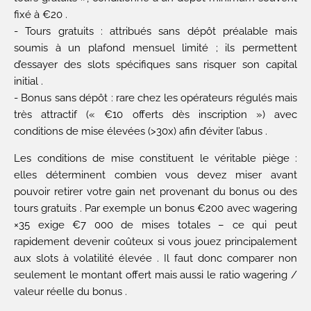
fixé à €20 .
- Tours gratuits : attribués sans dépôt préalable mais
soumis à un plafond mensuel limité ; ils permettent
d’essayer des slots spécifiques sans risquer son capital
initial .
- Bonus sans dépôt : rare chez les opérateurs régulés mais
très attractif (« €10 offerts dès inscription ») avec
conditions de mise élevées (>30x) afin d’éviter l’abus .
Les conditions de mise constituent le véritable piège :
elles déterminent combien vous devez miser avant
pouvoir retirer votre gain net provenant du bonus ou des
tours gratuits . Par exemple un bonus €200 avec wagering
×35 exige €7 000 de mises totales – ce qui peut
rapidement devenir coûteux si vous jouez principalement
aux slots à volatilité élevée . Il faut donc comparer non
seulement le montant offert mais aussi le ratio wagering /
valeur réelle du bonus .