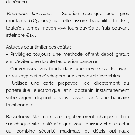
du réseau .
Virements bancaires
– Solution classique pour gros
montants (>€5 000) car elle assure traçabilité totale ;
toutefois temps moyen =3‑5 jours ouvrés et frais pouvant
atteindre €15 .
Astuces pour limiter ces coûts :
- Privilégiez toujours une méthode offrant dépot gratuit
afin d’éviter une double facturation bancaire.
- Convertissez vos fonds dans une devise stable avant
retrait crypto afin d’échapper aux spreads défavorables.
- Utilisez une carte prépayée liée directement au
portefeuille électronique afin d’obtenir instantanément
votre argent disponible sans passer par l’étape bancaire
traditionnelle .
Basketnews.Net compare régulièrement chaque option
sur chaque site testé afin que vous puissiez choisir celui
qui combine sécurité maximale et délais optimaux