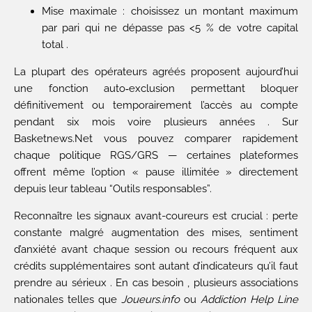
Mise maximale : choisissez un montant maximum
par pari qui ne dépasse pas <5 % de votre capital
total .
La plupart des opérateurs agréés proposent aujourd’hui
une fonction auto‑exclusion permettant bloquer
définitivement ou temporairement l’accès au compte
pendant six mois voire plusieurs années . Sur
Basketnews.Net vous pouvez comparer rapidement
chaque politique RGS/GRS — certaines plateformes
offrent même l’option « pause illimitée » directement
depuis leur tableau “Outils responsables”.
Reconnaître les signaux avant-coureurs est crucial : perte
constante malgré augmentation des mises, sentiment
d’anxiété avant chaque session ou recours fréquent aux
crédits supplémentaires sont autant d’indicateurs qu’il faut
prendre au sérieux . En cas besoin , plusieurs associations
nationales telles que
Joueurs.info
ou
Addiction Help Line