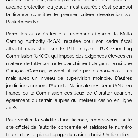
aucune protection du joueur n’est assurée ; c’est pourquoi
la licence constitue le premier critère d’évaluation sur
Basketnews.Net.
Parmi les autorités les plus reconnues figurent la Malta
Gaming Authority (MGA), réputée pour son cadre fiscal
attractif mais strict sur le RTP moyen ; l’UK Gambling
Commission (UKGC), qui impose des exigences élevées en
matière de lutte contre le blanchiment d’argent ; ainsi que
Curaçao eGaming, souvent utilisée par les nouveaux sites
mais avec un niveau de supervision moindre. D’autres
juridictions comme l’Autorité Nationale des Jeux (ANJ) en
France ou la Commission des Jeux de Gibraltar gagnent
également du terrain auprès du meilleur casino en ligne
2026.
Pour vérifier la validité d’une licence, rendez‑vous sur le
site officiel de l’autorité concernée et saisissez le numéro
fourni dans le pied‑de‑page du casino choisi. Un lien direct