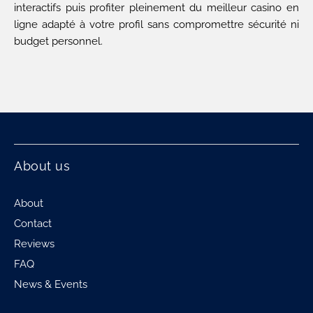
interactifs puis profiter pleinement du meilleur casino en
ligne adapté à votre profil sans compromettre sécurité ni
budget personnel.
About us
About
Contact
Reviews
FAQ
News & Events