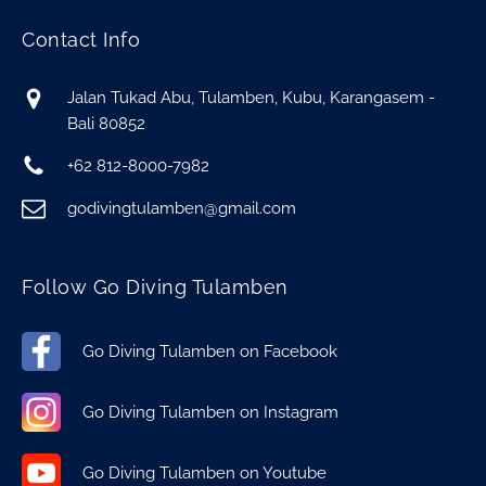
Contact Info
Jalan Tukad Abu, Tulamben, Kubu, Karangasem -
Bali 80852
+62 812-8000-7982
godivingtulamben@gmail.com
Follow Go Diving Tulamben
Go Diving Tulamben on Facebook
Go Diving Tulamben on Instagram
Go Diving Tulamben on Youtube