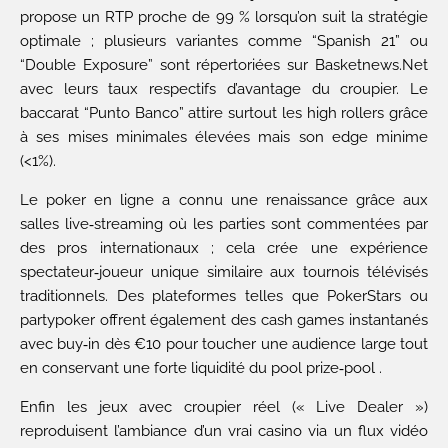
propose un RTP proche de 99 % lorsqu’on suit la stratégie
optimale ; plusieurs variantes comme “Spanish 21” ou
“Double Exposure” sont répertoriées sur Basketnews.Net
avec leurs taux respectifs d’avantage du croupier. Le
baccarat “Punto Banco” attire surtout les high rollers grâce
à ses mises minimales élevées mais son edge minime
(<1%).
Le poker en ligne a connu une renaissance grâce aux
salles live‑streaming où les parties sont commentées par
des pros internationaux ; cela crée une expérience
spectateur‑joueur unique similaire aux tournois télévisés
traditionnels. Des plateformes telles que PokerStars ou
partypoker offrent également des cash games instantanés
avec buy‑in dès €10 pour toucher une audience large tout
en conservant une forte liquidité du pool prize‑pool .
Enfin les jeux avec croupier réel (« Live Dealer »)
reproduisent l’ambiance d’un vrai casino via un flux vidéo