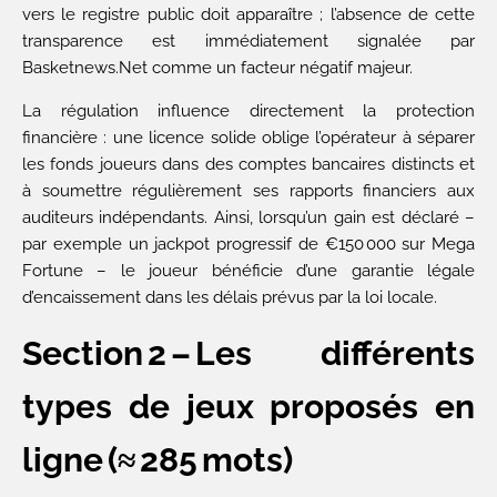
vers le registre public doit apparaître ; l’absence de cette
transparence est immédiatement signalée par
Basketnews.Net comme un facteur négatif majeur.
La régulation influence directement la protection
financière : une licence solide oblige l’opérateur à séparer
les fonds joueurs dans des comptes bancaires distincts et
à soumettre régulièrement ses rapports financiers aux
auditeurs indépendants. Ainsi, lorsqu’un gain est déclaré –
par exemple un jackpot progressif de €150 000 sur Mega
Fortune – le joueur bénéficie d’une garantie légale
d’encaissement dans les délais prévus par la loi locale.
Section 2 – Les différents
types de jeux proposés en
ligne (≈ 285 mots)