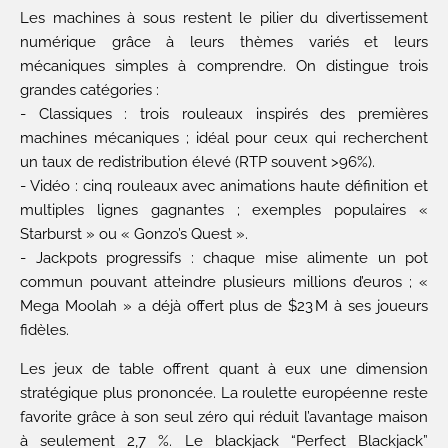
Les machines à sous restent le pilier du divertissement
numérique grâce à leurs thèmes variés et leurs
mécaniques simples à comprendre. On distingue trois
grandes catégories :
- Classiques : trois rouleaux inspirés des premières
machines mécaniques ; idéal pour ceux qui recherchent
un taux de redistribution élevé (RTP souvent >96%).
- Vidéo : cinq rouleaux avec animations haute définition et
multiples lignes gagnantes ; exemples populaires «
Starburst » ou « Gonzo’s Quest ».
- Jackpots progressifs : chaque mise alimente un pot
commun pouvant atteindre plusieurs millions d’euros ; «
Mega Moolah » a déjà offert plus de $23 M à ses joueurs
fidèles.
Les jeux de table offrent quant à eux une dimension
stratégique plus prononcée. La roulette européenne reste
favorite grâce à son seul zéro qui réduit l’avantage maison
à seulement 2,7 %. Le blackjack “Perfect Blackjack”