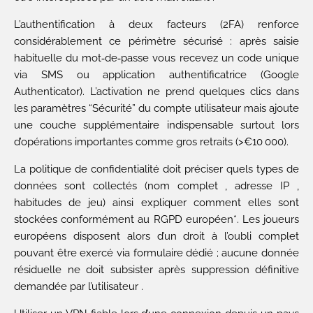
L’authentification à deux facteurs (2FA) renforce
considérablement ce périmètre sécurisé : après saisie
habituelle du mot‑de‑passe vous recevez un code unique
via SMS ou application authentificatrice (Google
Authenticator). L’activation ne prend quelques clics dans
les paramètres “Sécurité” du compte utilisateur mais ajoute
une couche supplémentaire indispensable surtout lors
d’opérations importantes comme gros retraits (>€10 000).
La politique de confidentialité doit préciser quels types de
données sont collectés (nom complet , adresse IP ,
habitudes de jeu) ainsi expliquer comment elles sont
stockées conformément au RGPD européen*. Les joueurs
européens disposent alors d’un droit à l’oubli complet
pouvant être exercé via formulaire dédié ; aucune donnée
résiduelle ne doit subsister après suppression définitive
demandée par l’utilisateur .