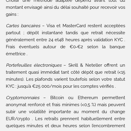
Choisir une méthode adaptée dépend avant tout du
montant envisagé ainsi du délai souhaité pour recevoir vos
gains :
Cartes bancaires
– Visa et MasterCard restent acceptées
partout ; dépôt instantané tandis que retrait nécessite
généralement entre 24 et48 heures après validation KYC .
Frais éventuels autour de €0‑€2 selon la banque
émettrice .
Portefeuilles électroniques
– Skrill & Neteller offrent un
traitement quasi immédiat tant côté dépôt que retrait (<15
minutes). Les plafonds varient toutefois selon votre statut
KYC : jusqu’à €25 000/mois pour les comptes vérifiés .
Cryptomonnaies
– Bitcoin ou Ethereum permettent
anonymat renforcé et frais minimes (<0,5 %) mais peuvent
subir une volatilité importante au moment du change
EUR/crypto . Les retraits prennent habituellement entre
quelques minutes et deux heures selon l’encombrement