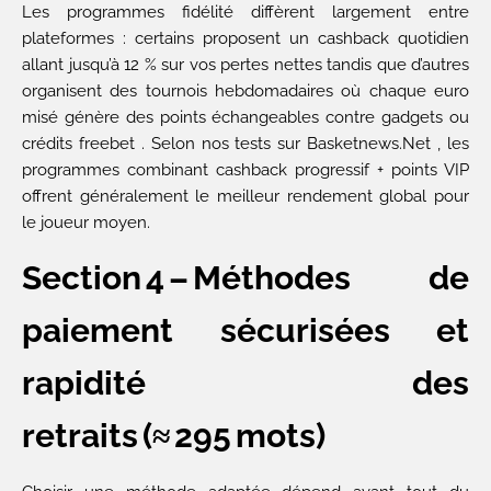
Les programmes fidélité diffèrent largement entre
plateformes : certains proposent un cashback quotidien
allant jusqu’à 12 % sur vos pertes nettes tandis que d’autres
organisent des tournois hebdomadaires où chaque euro
misé génère des points échangeables contre gadgets ou
crédits freebet . Selon nos tests sur Basketnews.Net , les
programmes combinant cashback progressif + points VIP
offrent généralement le meilleur rendement global pour
le joueur moyen.
Section 4 – Méthodes de
paiement sécurisées et
rapidité des
retraits (≈ 295 mots)