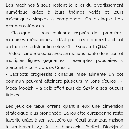
Les machines à sous restent le pilier du divertissement
numérique grâce à leurs thèmes variés et leurs
mécaniques simples à comprendre. On distingue trois
grandes catégories :
- Classiques : trois rouleaux inspirés des premières
machines mécaniques ; idéal pour ceux qui recherchent
un taux de redistribution élevé (RTP souvent >96%).
- Vidéo : cinq rouleaux avec animations haute définition et
multiples lignes gagnantes ; exemples populaires «
Starburst » ou « Gonzo’s Quest ».
- Jackpots progressifs : chaque mise alimente un pot
commun pouvant atteindre plusieurs millions d’euros ; «
Mega Moolah » a déjà offert plus de $23 M à ses joueurs
fidèles.
Les jeux de table offrent quant à eux une dimension
stratégique plus prononcée. La roulette européenne reste
favorite grâce à son seul zéro qui réduit l’avantage maison
à seulement 2,7 %. Le blackjack “Perfect Blackjack”