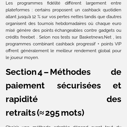
Les programmes fidélité diffèrent largement entre
plateformes : certains proposent un cashback quotidien
allant jusqu’à 12 % sur vos pertes nettes tandis que d’autres
organisent des tournois hebdomadaires où chaque euro
misé génère des points échangeables contre gadgets ou
crédits freebet . Selon nos tests sur Basketnews.Net , les
programmes combinant cashback progressif + points VIP
offrent généralement le meilleur rendement global pour
le joueur moyen.
Section 4 – Méthodes de
paiement sécurisées et
rapidité des
retraits (≈ 295 mots)