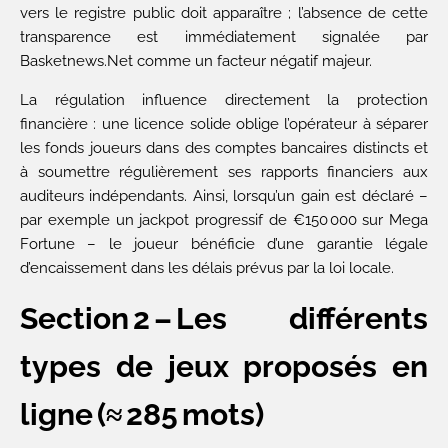
vers le registre public doit apparaître ; l’absence de cette
transparence est immédiatement signalée par
Basketnews.Net comme un facteur négatif majeur.
La régulation influence directement la protection
financière : une licence solide oblige l’opérateur à séparer
les fonds joueurs dans des comptes bancaires distincts et
à soumettre régulièrement ses rapports financiers aux
auditeurs indépendants. Ainsi, lorsqu’un gain est déclaré –
par exemple un jackpot progressif de €150 000 sur Mega
Fortune – le joueur bénéficie d’une garantie légale
d’encaissement dans les délais prévus par la loi locale.
Section 2 – Les différents
types de jeux proposés en
ligne (≈ 285 mots)