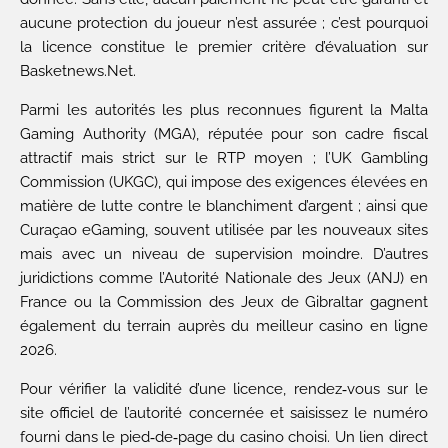
aucune protection du joueur n’est assurée ; c’est pourquoi
la licence constitue le premier critère d’évaluation sur
Basketnews.Net.
Parmi les autorités les plus reconnues figurent la Malta
Gaming Authority (MGA), réputée pour son cadre fiscal
attractif mais strict sur le RTP moyen ; l’UK Gambling
Commission (UKGC), qui impose des exigences élevées en
matière de lutte contre le blanchiment d’argent ; ainsi que
Curaçao eGaming, souvent utilisée par les nouveaux sites
mais avec un niveau de supervision moindre. D’autres
juridictions comme l’Autorité Nationale des Jeux (ANJ) en
France ou la Commission des Jeux de Gibraltar gagnent
également du terrain auprès du meilleur casino en ligne
2026.
Pour vérifier la validité d’une licence, rendez‑vous sur le
site officiel de l’autorité concernée et saisissez le numéro
fourni dans le pied‑de‑page du casino choisi. Un lien direct