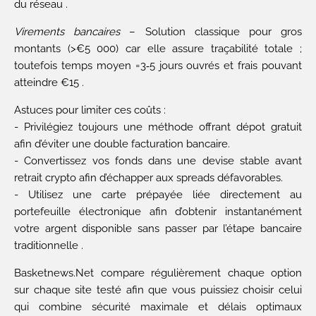
du réseau .
Virements bancaires
– Solution classique pour gros
montants (>€5 000) car elle assure traçabilité totale ;
toutefois temps moyen =3‑5 jours ouvrés et frais pouvant
atteindre €15 .
Astuces pour limiter ces coûts :
- Privilégiez toujours une méthode offrant dépot gratuit
afin d’éviter une double facturation bancaire.
- Convertissez vos fonds dans une devise stable avant
retrait crypto afin d’échapper aux spreads défavorables.
- Utilisez une carte prépayée liée directement au
portefeuille électronique afin d’obtenir instantanément
votre argent disponible sans passer par l’étape bancaire
traditionnelle .
Basketnews.Net compare régulièrement chaque option
sur chaque site testé afin que vous puissiez choisir celui
qui combine sécurité maximale et délais optimaux