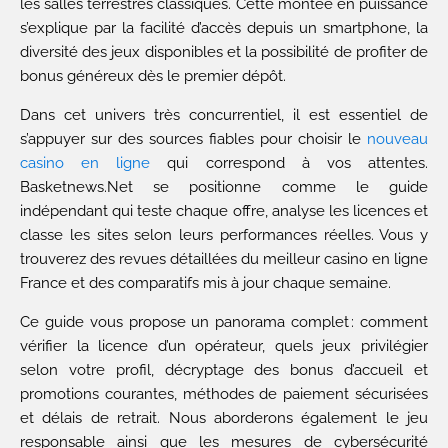
les salles terrestres classiques. Cette montée en puissance
s’explique par la facilité d’accès depuis un smartphone, la
diversité des jeux disponibles et la possibilité de profiter de
bonus généreux dès le premier dépôt.
Dans cet univers très concurrentiel, il est essentiel de
s’appuyer sur des sources fiables pour choisir le
nouveau
casino en ligne
qui correspond à vos attentes.
Basketnews.Net se positionne comme le guide
indépendant qui teste chaque offre, analyse les licences et
classe les sites selon leurs performances réelles. Vous y
trouverez des revues détaillées du meilleur casino en ligne
France et des comparatifs mis à jour chaque semaine.
Ce guide vous propose un panorama complet : comment
vérifier la licence d’un opérateur, quels jeux privilégier
selon votre profil, décryptage des bonus d’accueil et
promotions courantes, méthodes de paiement sécurisées
et délais de retrait. Nous aborderons également le jeu
responsable ainsi que les mesures de cybersécurité