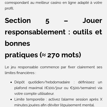
correspondant au meilleur casino en ligne adapté à votre
profil.
Section 5 – Jouer
responsablement : outils et
bonnes
pratiques (≈ 270 mots)
Le jeu responsable commence par fixer clairement ses
limites financières :
Dépôt quotidien/hebdomadaire : définissez un
plafond maximal (€100/jour ou €500/semaine) via
votre compte utilisateur.
Limite temporelle : activez l’alarme session après X
minutes jouées afin d’éviter l’épuisement mental.