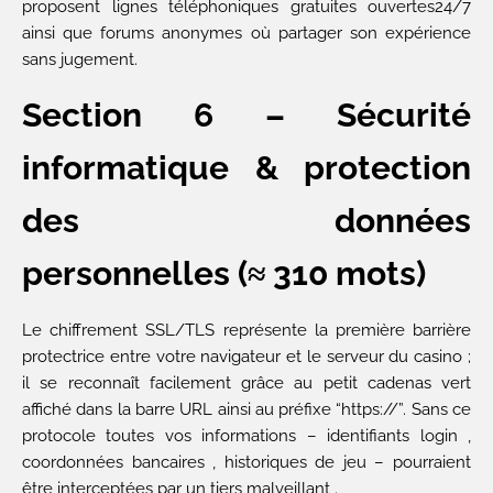
proposent lignes téléphoniques gratuites ouvertes24/7
ainsi que forums anonymes où partager son expérience
sans jugement.
Section 6 – Sécurité
informatique & protection
des données
personnelles (≈ 310 mots)
Le chiffrement SSL/TLS représente la première barrière
protectrice entre votre navigateur et le serveur du casino ;
il se reconnaît facilement grâce au petit cadenas vert
affiché dans la barre URL ainsi au préfixe “https://”. Sans ce
protocole toutes vos informations – identifiants login ,
coordonnées bancaires , historiques de jeu – pourraient
être interceptées par un tiers malveillant .