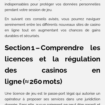
indispensables pour protéger vos données personnelles
pendant votre session de jeu.
En suivant ces conseils avisés, vous pourrez naviguer
sereinement entre les différents nouveaux sites de casino
en ligne tout en augmentant vos chances de gains
durables et sécurisés.
Section 1 – Comprendre les
licences et la régulation
des casinos en
ligne (≈ 260 mots)
Une licence de jeu est le passe‑port légal qui autorise un
opérateur à proposer ses services dans une juridiction
donnée. Sans elle, aucun paiement ne peut être garanti et