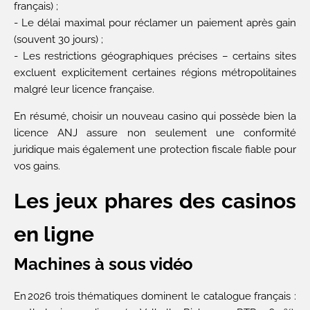
français) ;
- Le délai maximal pour réclamer un paiement après gain
(souvent 30 jours) ;
- Les restrictions géographiques précises – certains sites
excluent explicitement certaines régions métropolitaines
malgré leur licence française.
En résumé, choisir un nouveau casino qui possède bien la
licence ANJ assure non seulement une conformité
juridique mais également une protection fiscale fiable pour
vos gains.
Les jeux phares des casinos
en ligne
Machines à sous vidéo
En 2026 trois thématiques dominent le catalogue français :