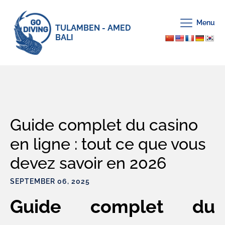
Menu
TULAMBEN - AMED
BALI
Guide complet du casino
en ligne : tout ce que vous
devez savoir en 2026
SEPTEMBER 06, 2025
Guide complet du