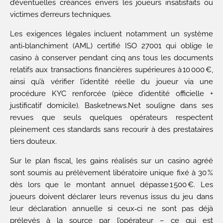
d’éventuelles créances envers les joueurs insatisfaits ou
victimes d’erreurs techniques.
Les exigences légales incluent notamment un système
anti‑blanchiment (AML) certifié ISO 27001 qui oblige le
casino à conserver pendant cinq ans tous les documents
relatifs aux transactions financières supérieures à 10 000 €,
ainsi qu’à vérifier l’identité réelle du joueur via une
procédure KYC renforcée (pièce d’identité officielle +
justificatif domicile). Basketnews.Net souligne dans ses
revues que seuls quelques opérateurs respectent
pleinement ces standards sans recourir à des prestataires
tiers douteux.
Sur le plan fiscal, les gains réalisés sur un casino agréé
sont soumis au prélèvement libératoire unique fixé à 30 %
dès lors que le montant annuel dépasse 1 500 €. Les
joueurs doivent déclarer leurs revenus issus du jeu dans
leur déclaration annuelle si ceux‑ci ne sont pas déjà
prélevés à la source par l’opérateur – ce qui est