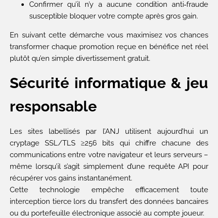
Confirmer qu’il n’y a aucune condition anti‑fraude
susceptible bloquer votre compte après gros gain.
En suivant cette démarche vous maximisez vos chances
transformer chaque promotion reçue en bénéfice net réel
plutôt qu’en simple divertissement gratuit.
Sécurité informatique & jeu
responsable
Les sites labellisés par l’ANJ utilisent aujourd’hui un
cryptage SSL/TLS ≥256 bits qui chiffre chacune des
communications entre votre navigateur et leurs serveurs –
même lorsqu’il s’agit simplement d’une requête API pour
récupérer vos gains instantanément.
Cette technologie empêche efficacement toute
interception tierce lors du transfert des données bancaires
ou du portefeuille électronique associé au compte joueur.