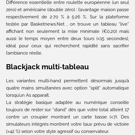
Différence essentielle entre roulette européenne (un seul
zéro) et américaine (double zéro) : l’avantage maison passe
respectivement de 2·70 % à 5·26 %. Sur la plateforme
testée par Basketnews.Net , on trouve un tableau “live”
affichant non seulement la mise minimale (€0,20) mais
aussi le temps moyen entre deux tours (<15 secondes),
idéal pour ceux qui recherchent rapidité sans sacrifier
l’ambiance réelle.
Blackjack multi‑tableau
Les variantes multi‑hand permettent désormais jusqu’à
quatre mains simultanées avec option “split” automatique
lorsqu’un As apparaît.
La stratégie basique adaptée au numérique conseille
toujours de rester sur “stand” dès que votre total atteint 17
contre un croupier montrant un carte basse (<7). Des
simulateurs intégrés montrent votre taux prévu de victoire
(>42 %) selon votre style agressif ou conservateur.