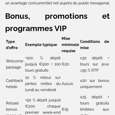
un avantage concurrentiel net auprès du public hexagonal.
Bonus, promotions et
programmes VIP
Mise
Type
Conditions de
Exemple typique
minimale
d’offre
mise
requise
+100 % dépôt
x30 dépôt +
Welcome
jusqu’à €500 + 100
€20
tours sur jeux
package
tours gratuits
≥95 % RTP
10 % retour sur
Cashback
x20 sur bonus
pertes nettes du
Aucun
hebdo
uniquement
lundi au vendredi
x25 dépôt +
+50 % dépôt jusqu’à
Reload
tours gratuits
€200 chaque
bonus
€15
limitées aux
premier week‑end