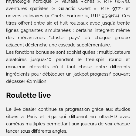
mythologie nordique (« Valhalla Riches », RTP 96,5 %),
aventures spatiales (« Galactic Quest », RTP 97 %) et
univers culinaires (« Chef’s Fortune », RTP 95‑96 %). Ces
titres offrent entre six et huit rouleaux avec jusqu’à trente
lignes gagnantes simultanées ; certains intègrent même
des mécanismes “cluster pays” où chaque groupe
adjacent déclenche une cascade supplémentaire.
Les fonctions bonus se sont sophisti­quées : multiplicateurs
aléatoires jusqu’à×10 pendant le free‑spin round et
mini‑jeux interactifs où il faut choisir entre différents
ingrédients pour débloquer un jackpot progressif pouvant
dépasser €1 million.
Roulette live
Le live dealer continue sa progression grâce aux studios
situés à Paris et Riga qui diffusent en ultra‑HD avec
caméras multiples permettant aux joueurs de voir chaque
lancer sous différents angles.