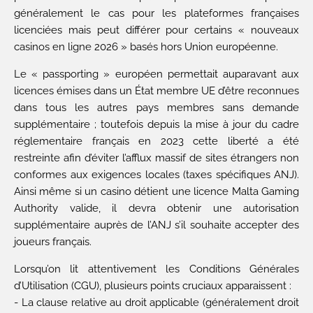
généralement le cas pour les plateformes françaises
licenciées mais peut différer pour certains « nouveaux
casinos en ligne 2026 » basés hors Union européenne.
Le « passporting » européen permettait auparavant aux
licences émises dans un État membre UE d’être reconnues
dans tous les autres pays membres sans demande
supplémentaire ; toutefois depuis la mise à jour du cadre
réglementaire français en 2023 cette liberté a été
restreinte afin d’éviter l’afflux massif de sites étrangers non
conformes aux exigences locales (taxes spécifiques ANJ).
Ainsi même si un casino détient une licence Malta Gaming
Authority valide, il devra obtenir une autorisation
supplémentaire auprès de l’ANJ s’il souhaite accepter des
joueurs français.
Lorsqu’on lit attentivement les Conditions Générales
d’Utilisation (CGU), plusieurs points cruciaux apparaissent :
- La clause relative au droit applicable (généralement droit