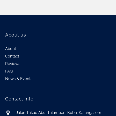
About us
About
Contact
Reviews
FAQ
News & Events
Contact Info
Jalan Tukad Abu, Tulamben, Kubu, Karangasem -