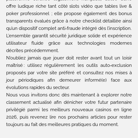
offre ludique riche tant côté slots vidéo que tables live &
poker professionnel ; elle propose également des bonus
transparents évalués grâce à notre checklist détaillée ainsi
qu’un dispositif complet anti‑fraude intégré dès l’inscription.
L’ensemble garantit sécurité juridique solide et expérience
utilisateur fluide grâce aux technologies modernes
décrites précédemment.
N’oubliez jamais que jouer doit rester avant tout un loisir
maîtrisé : utilisez régulièrement les outils auto‑exclusion
proposés par votre site préféré et consultez nos mises à
jour périodiques afin demeurer informé(e) face aux
évolutions rapides du secteur.
Nous vous invitons donc dès maintenant à explorer notre
classement actualisé afin dénicher votre futur partenaire
privilégié parmi les meilleurs nouveaux casinos en ligne
2026, puis revenez lire nos prochains articles pour rester
toujours au fait des meilleures pratiques du moment.