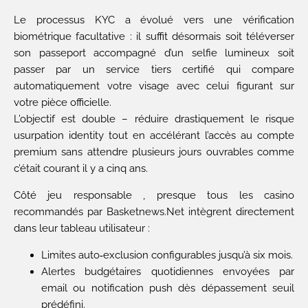
Le processus KYC a évolué vers une vérification
biométrique facultative : il suffit désormais soit téléverser
son passeport accompagné d’un selfie lumineux soit
passer par un service tiers certifié qui compare
automatiquement votre visage avec celui figurant sur
votre pièce officielle.
L’objectif est double – réduire drastiquement le risque
usurpation identity tout en accélérant l’accès au compte
premium sans attendre plusieurs jours ouvrables comme
c’était courant il y a cinq ans.
Côté jeu responsable , presque tous les casino
recommandés par Basketnews.Net intègrent directement
dans leur tableau utilisateur :
Limites auto‑exclusion configurables jusqu’à six mois.
Alertes budgétaires quotidiennes envoyées par
email ou notification push dès dépassement seuil
prédéfini.