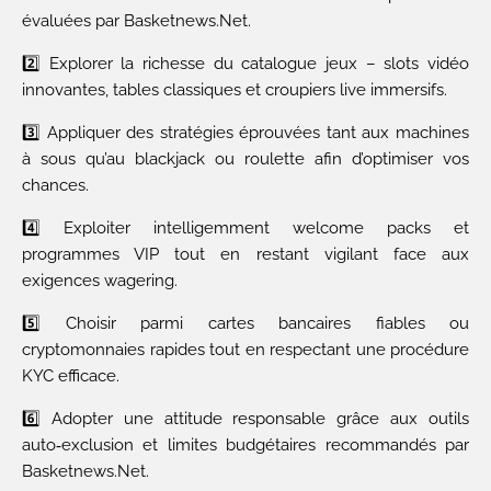
évaluées par Basketnews.Net.
2️⃣ Explorer la richesse du catalogue jeux – slots vidéo
innovantes, tables classiques et croupiers live immersifs.
3️⃣ Appliquer des stratégies éprouvées tant aux machines
à sous qu’au blackjack ou roulette afin d’optimiser vos
chances.
4️⃣ Exploiter intelligemment welcome packs et
programmes VIP tout en restant vigilant face aux
exigences wagering.
5️⃣ Choisir parmi cartes bancaires fiables ou
cryptomonnaies rapides tout en respectant une procédure
KYC efficace.
6️⃣ Adopter une attitude responsable grâce aux outils
auto‑exclusion et limites budgétaires recommandés par
Basketnews.Net.