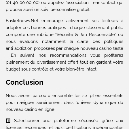
(01 40 00 00 00) ou appelez l’association Leankontact qui
propose aussi un suivi personnalisé gratuit .
Basketnews.Net encourage activement ses lecteurs à
adopter ces bonnes pratiques ; chaque classement publié
comporte une rubrique “Sécurité & Jeu Responsable” où
nous évaluons notamment la clarté des politiques
anti‑addiction proposées par chaque nouveau casino testé
. En suivant nos recommandations vous profiterez
pleinement du divertissement offert tout en gardant votre
budget sous contrôle et votre bien‑être intact .
Conclusion
Nous avons parcouru ensemble les six piliers essentiels
pour naviguer sereinement dans l’univers dynamique du
nouveau casino en ligne :
1️⃣ Sélectionner une plateforme sécurisée grâce aux
licences reconnues et aux certifications indépendantes