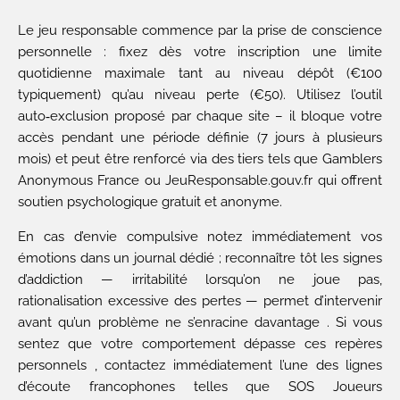
Le jeu responsable commence par la prise de conscience
personnelle : fixez dès votre inscription une limite
quotidienne maximale tant au niveau dépôt (€100
typiquement) qu’au niveau perte (€50). Utilisez l’outil
auto‑exclusion proposé par chaque site – il bloque votre
accès pendant une période définie (7 jours à plusieurs
mois) et peut être renforcé via des tiers tels que Gamblers
Anonymous France ou JeuResponsable.gouv.fr qui offrent
soutien psychologique gratuit et anonyme.
En cas d’envie compulsive notez immédiatement vos
émotions dans un journal dédié ; reconnaître tôt les signes
d’addiction — irritabilité lorsqu’on ne joue pas,
rationalisation excessive des pertes — permet d’intervenir
avant qu’un problème ne s’enracine davantage . Si vous
sentez que votre comportement dépasse ces repères
personnels , contactez immédiatement l’une des lignes
d’écoute francophones telles que SOS Joueurs