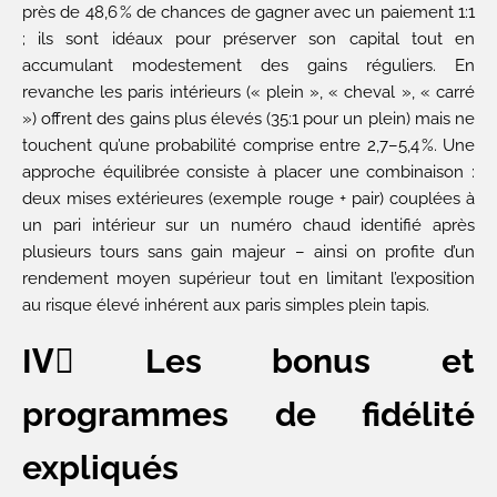
près de 48,6 % de chances de gagner avec un paiement 1:1
; ils sont idéaux pour préserver son capital tout en
accumulant modestement des gains réguliers. En
revanche les paris intérieurs (« plein », « cheval », « carré
») offrent des gains plus élevés (35:1 pour un plein) mais ne
touchent qu’une probabilité comprise entre 2,7–5,4 %. Une
approche équilibrée consiste à placer une combinaison :
deux mises extérieures (exemple rouge + pair) couplées à
un pari intérieur sur un numéro chaud identifié après
plusieurs tours sans gain majeur – ainsi on profite d’un
rendement moyen supérieur tout en limitant l’exposition
au risque élevé inhérent aux paris simples plein tapis.
IV️⃣ Les bonus et
programmes de fidélité
expliqués