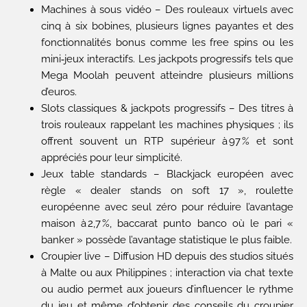
Machines à sous vidéo – Des rouleaux virtuels avec
cinq à six bobines, plusieurs lignes payantes et des
fonctionnalités bonus comme les free spins ou les
mini‑jeux interactifs. Les jackpots progressifs tels que
Mega Moolah peuvent atteindre plusieurs millions
d’euros.
Slots classiques & jackpots progressifs – Des titres à
trois rouleaux rappelant les machines physiques ; ils
offrent souvent un RTP supérieur à 97 % et sont
appréciés pour leur simplicité.
Jeux table standards – Blackjack européen avec
règle « dealer stands on soft 17 », roulette
européenne avec seul zéro pour réduire l’avantage
maison à 2,7 %, baccarat punto banco où le pari «
banker » possède l’avantage statistique le plus faible.
Croupier live – Diffusion HD depuis des studios situés
à Malte ou aux Philippines ; interaction via chat texte
ou audio permet aux joueurs d’influencer le rythme
du jeu et même d’obtenir des conseils du croupier