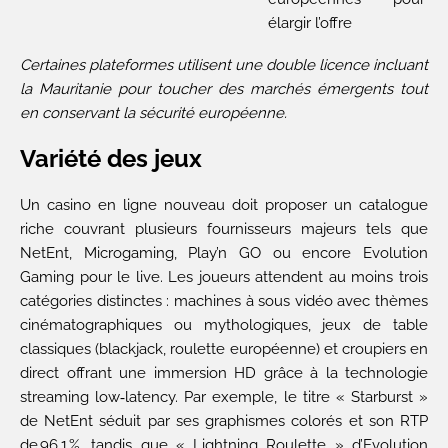
élargir l’offre
Certaines plateformes utilisent une double licence incluant
la Mauritanie pour toucher des marchés émergents tout
en conservant la sécurité européenne.
Variété des jeux
Un casino en ligne nouveau doit proposer un catalogue
riche couvrant plusieurs fournisseurs majeurs tels que
NetEnt, Microgaming, Play’n GO ou encore Evolution
Gaming pour le live. Les joueurs attendent au moins trois
catégories distinctes : machines à sous vidéo avec thèmes
cinématographiques ou mythologiques, jeux de table
classiques (blackjack, roulette européenne) et croupiers en
direct offrant une immersion HD grâce à la technologie
streaming low‑latency. Par exemple, le titre « Starburst »
de NetEnt séduit par ses graphismes colorés et son RTP
de 96,1 %, tandis que « Lightning Roulette » d’Evolution