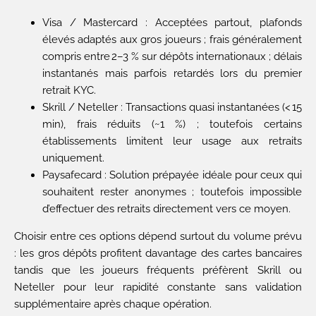
Visa / Mastercard : Acceptées partout, plafonds
élevés adaptés aux gros joueurs ; frais généralement
compris entre 2–3 % sur dépôts internationaux ; délais
instantanés mais parfois retardés lors du premier
retrait KYC.
Skrill / Neteller : Transactions quasi instantanées (< 15
min), frais réduits (~1 %) ; toutefois certains
établissements limitent leur usage aux retraits
uniquement.
Paysafecard : Solution prépayée idéale pour ceux qui
souhaitent rester anonymes ; toutefois impossible
d’effectuer des retraits directement vers ce moyen.
Choisir entre ces options dépend surtout du volume prévu
: les gros dépôts profitent davantage des cartes bancaires
tandis que les joueurs fréquents préfèrent Skrill ou
Neteller pour leur rapidité constante sans validation
supplémentaire après chaque opération.