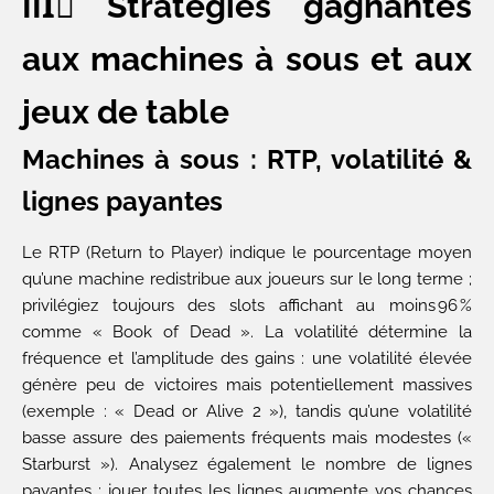
III️⃣ Stratégies gagnantes
aux machines à sous et aux
jeux de table
Machines à sous : RTP, volatilité &
lignes payantes
Le RTP (Return to Player) indique le pourcentage moyen
qu’une machine redistribue aux joueurs sur le long terme ;
privilégiez toujours des slots affichant au moins 96 %
comme « Book of Dead ». La volatilité détermine la
fréquence et l’amplitude des gains : une volatilité élevée
génère peu de victoires mais potentiellement massives
(exemple : « Dead or Alive 2 »), tandis qu’une volatilité
basse assure des paiements fréquents mais modestes («
Starburst »). Analysez également le nombre de lignes
payantes : jouer toutes les lignes augmente vos chances