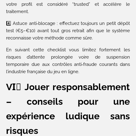
votre profil est considéré “trusted” et accélère le
traitement.
4️⃣ Astuce anti‑blocage : effectuez toujours un petit dépôt
test (€5–€10) avant tout gros retrait afin que le système
reconnaisse votre méthode comme sûre.
En suivant cette checklist vous limitez fortement les
risques d’attente prolongée voire de suspension
temporaire due aux contrôles anti‑fraude courants dans
l’industrie française du jeu en ligne.
VI️⃣ Jouer responsablement
– conseils pour une
expérience ludique sans
risques