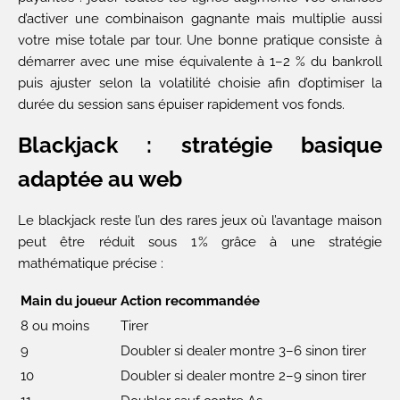
d’activer une combinaison gagnante mais multiplie aussi
votre mise totale par tour. Une bonne pratique consiste à
démarrer avec une mise équivalente à 1–2 % du bankroll
puis ajuster selon la volatilité choisie afin d’optimiser la
durée du session sans épuiser rapidement vos fonds.
Blackjack : stratégie basique
adaptée au web
Le blackjack reste l’un des rares jeux où l’avantage maison
peut être réduit sous 1 % grâce à une stratégie
mathématique précise :
Main du joueur
Action recommandée
8 ou moins
Tirer
9
Doubler si dealer montre 3–6 sinon tirer
10
Doubler si dealer montre 2–9 sinon tirer