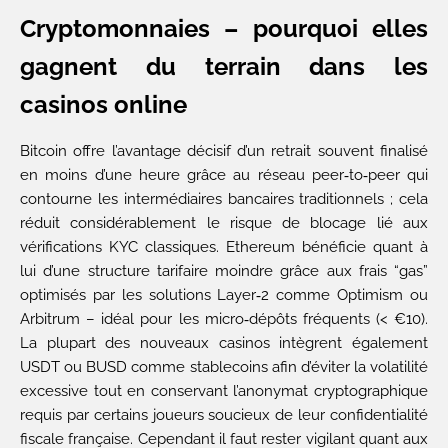
Cryptomonnaies – pourquoi elles
gagnent du terrain dans les
casinos online
Bitcoin offre l’avantage décisif d’un retrait souvent finalisé
en moins d’une heure grâce au réseau peer‑to‑peer qui
contourne les intermédiaires bancaires traditionnels ; cela
réduit considérablement le risque de blocage lié aux
vérifications KYC classiques. Ethereum bénéficie quant à
lui d’une structure tarifaire moindre grâce aux frais “gas”
optimisés par les solutions Layer‑2 comme Optimism ou
Arbitrum – idéal pour les micro‑dépôts fréquents (< €10).
La plupart des nouveaux casinos intègrent également
USDT ou BUSD comme stablecoins afin d’éviter la volatilité
excessive tout en conservant l’anonymat cryptographique
requis par certains joueurs soucieux de leur confidentialité
fiscale française. Cependant il faut rester vigilant quant aux