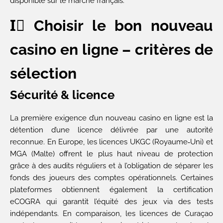
disponible sur le marché français.
I️⃣ Choisir le bon nouveau
casino en ligne – critères de
sélection
Sécurité & licence
La première exigence d’un nouveau casino en ligne est la
détention d’une licence délivrée par une autorité
reconnue. En Europe, les licences UKGC (Royaume‑Uni) et
MGA (Malte) offrent le plus haut niveau de protection
grâce à des audits réguliers et à l’obligation de séparer les
fonds des joueurs des comptes opérationnels. Certaines
plateformes obtiennent également la certification
eCOGRA qui garantit l’équité des jeux via des tests
indépendants. En comparaison, les licences de Curaçao