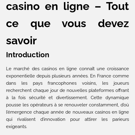
casino en ligne – Tout
ce que vous devez
savoir
Introduction
Le marché des casinos en ligne connaît une croissance
exponentielle depuis plusieurs années. En France comme
dans les pays francophones voisins, les joueurs
recherchent chaque jour de nouvelles plateformes offrant
à la fois sécurité et divertissement. Cette dynamique
pousse les opérateurs à se renouveler constamment, d’où
l’émergence chaque année de nouveaux casinos en ligne
qui rivalisent d’innovation pour attirer les parieurs
exigeants.