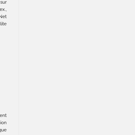
 sur
ex.,
.Net
lite
rent
ion
que