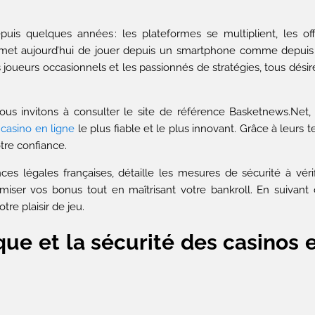
is quelques années : les plateformes se multiplient, les off
ermet aujourd’hui de jouer depuis un smartphone comme depuis
es joueurs occasionnels et les passionnés de stratégies, tous dési
us invitons à consulter le site de référence Basketnews.Net, 
casino en ligne
le plus fiable et le plus innovant. Grâce à leurs t
tre confiance.
ences légales françaises, détaille les mesures de sécurité à vérif
ser vos bonus tout en maîtrisant votre bankroll. En suivant 
re plaisir de jeu.
que et la sécurité des casinos 