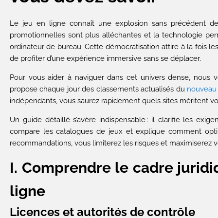
Le jeu en ligne connaît une explosion sans précédent depu
promotionnelles sont plus alléchantes et la technologie p
ordinateur de bureau. Cette démocratisation attire à la fois l
de profiter d’une expérience immersive sans se déplacer.
Pour vous aider à naviguer dans cet univers dense, nous vo
propose chaque jour des classements actualisés du
nouveau 
indépendants, vous saurez rapidement quels sites méritent vo
Un guide détaillé s’avère indispensable : il clarifie les exig
compare les catalogues de jeux et explique comment optimi
recommandations, vous limiterez les risques et maximiserez vot
I. Comprendre le cadre juridi
ligne
Licences et autorités de contrôle