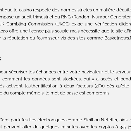
nt que le casino respecte des normes strictes en matière d’équit
 impose un audit trimestriel du RNG (Random Number Generator)
K Gambling Commission (UKGC) exige une vérification d’ident
açao offre une licence plus souple mais nécessite que le site aff
er la réputation du fournisseur via des sites comme Basketnews
s
pour sécuriser les échanges entre votre navigateur et le serveu
quer comment les données sont stockées, qui y a accès et pend
activent l’authentification à deux facteurs (2FA) dès qu’elle
sée du compte même si le mot de passe est compromis.
Card, portefeuilles électroniques comme Skrill ou Neteller, ainsi
ait peuvent aller de quelques minutes avec les cryptos à 3‑5 j