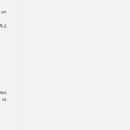
e un
ML5
les
 et