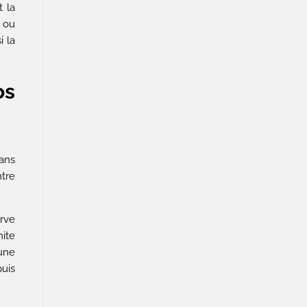
t la
» ou
i la
os
ans
ntre
erve
ite
 une
uis