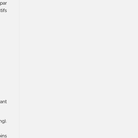
 par
tifs
vant
ng).
oins