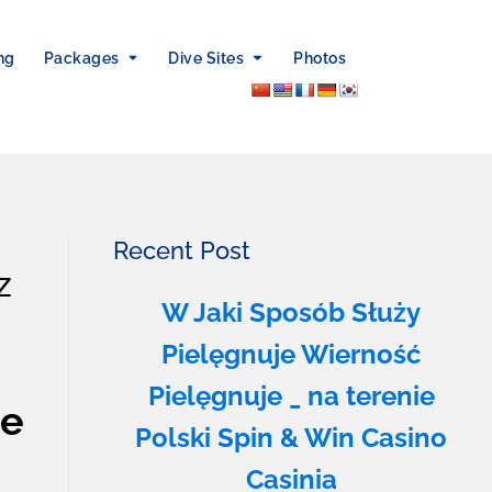
ng
Packages
Dive Sites
Photos
Recent Post
z
W Jaki Sposób Służy
Pielęgnuje Wierność
Pielęgnuje _ na terenie
ue
Polski Spin & Win Casino
Casinia