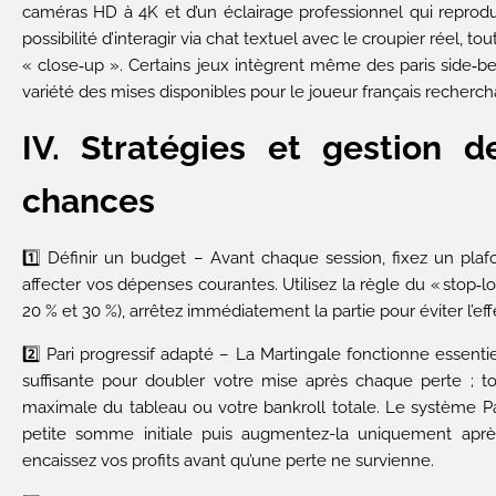
caméras HD à 4K et d’un éclairage professionnel qui reproduis
possibilité d’interagir via chat textuel avec le croupier réel, 
« close‑up ». Certains jeux intègrent même des paris side‑be
variété des mises disponibles pour le joueur français recher
IV. Stratégies et gestion 
chances
1️⃣ Définir un budget – Avant chaque session, fixez un pl
affecter vos dépenses courantes. Utilisez la règle du « stop‑
20 % et 30 %), arrêtez immédiatement la partie pour éviter l’ef
2️⃣ Pari progressif adapté – La Martingale fonctionne essent
suffisante pour doubler votre mise après chaque perte ; to
maximale du tableau ou votre bankroll totale. Le système Par
petite somme initiale puis augmentez-la uniquement après 
encaissez vos profits avant qu’une perte ne survienne.