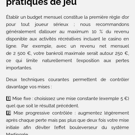
pratiques de jeu
Établir un budget mensuel constitue la première règle d’or
pour tout joueur sérieux ; nous recommandons
généralement d’allouer au maximum 10 % du revenu
disponible aux activités récréatives incluant le casino en
ligne. Par exemple, avec un revenu net mensuel
de 2 500 €, votre bankroll maximale serait autour 250 €,
ce qui limite naturellement l’exposition aux pertes
importantes.
Deux techniques courantes permettent de contrôler
davantage vos mises :
1️⃣ Mise fixe : choisissez une mise constante (exemple 5 €)
quel que soit le résultat précédent.
2️⃣ Mise progressive contrôlée : augmentez légèrement
après chaque perte mais pas plus que deux fois votre mise
initiale afin d’éviter l’effet bouleverseur du système
Martingale.