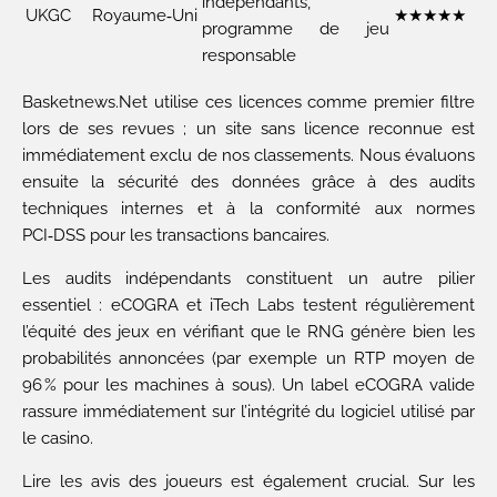
indépendants,
UKGC
Royaume‑Uni
★★★★★
programme de jeu
responsable
Basketnews.Net utilise ces licences comme premier filtre
lors de ses revues ; un site sans licence reconnue est
immédiatement exclu de nos classements. Nous évaluons
ensuite la sécurité des données grâce à des audits
techniques internes et à la conformité aux normes
PCI‑DSS pour les transactions bancaires.
Les audits indépendants constituent un autre pilier
essentiel : eCOGRA et iTech Labs testent régulièrement
l’équité des jeux en vérifiant que le RNG génère bien les
probabilités annoncées (par exemple un RTP moyen de
96 % pour les machines à sous). Un label eCOGRA valide
rassure immédiatement sur l’intégrité du logiciel utilisé par
le casino.
Lire les avis des joueurs est également crucial. Sur les