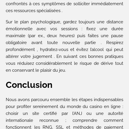
confrontés à ces symptômes de solliciter immédiatement
ces ressources spécialisées .
Sur le plan psychologique, gardez toujours une distance
émotionnelle avec vos sessions : fixez une durée
maximale (par ex., deux heures) puis faites une pause
obligatoire avant toute nouvelle partie . Respirez
profondément , hydratez‑vous et évitez l’alcool qui peut
altérer votre jugement . En suivant ces bonnes pratiques
vous réduisez considérablement le risque de dérive tout
en conservant le plaisir du jeu.
Conclusion
Nous avons parcouru ensemble les étapes indispensables
pour profiter sereinement du monde du casino en ligne :
choisir un site certifié par l’ANJ ou une autorité
internationale reconnue ; comprendre comment
fonctionnent les RNG, SSL et méthodes de paiement