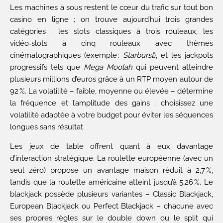
Les machines à sous restent le cœur du trafic sur tout bon
casino en ligne ; on trouve aujourd’hui trois grandes
catégories : les slots classiques à trois rouleaux, les
vidéo‑slots à cinq rouleaux avec thèmes
cinématographiques (exemple :
Starburst
), et les jackpots
progressifs tels que
Mega Moolah
qui peuvent atteindre
plusieurs millions d’euros grâce à un RTP moyen autour de
92 %. La volatilité – faible, moyenne ou élevée – détermine
la fréquence et l’amplitude des gains ; choisissez une
volatilité adaptée à votre budget pour éviter les séquences
longues sans résultat.
Les jeux de table offrent quant à eux davantage
d’interaction stratégique. La roulette européenne (avec un
seul zéro) propose un avantage maison réduit à 2,7 %,
tandis que la roulette américaine atteint jusqu’à 5,26 %. Le
blackjack possède plusieurs variantes – Classic Blackjack,
European Blackjack ou Perfect Blackjack – chacune avec
ses propres règles sur le double down ou le split qui