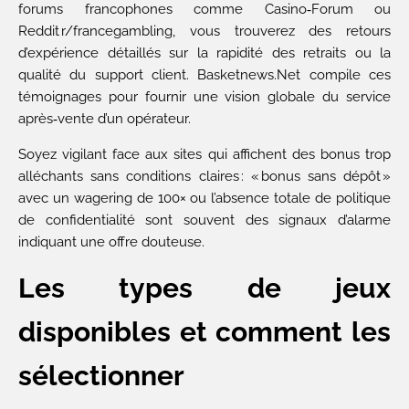
forums francophones comme Casino‑Forum ou
Reddit r/francegambling, vous trouverez des retours
d’expérience détaillés sur la rapidité des retraits ou la
qualité du support client. Basketnews.Net compile ces
témoignages pour fournir une vision globale du service
après‑vente d’un opérateur.
Soyez vigilant face aux sites qui affichent des bonus trop
alléchants sans conditions claires : « bonus sans dépôt »
avec un wagering de 100× ou l’absence totale de politique
de confidentialité sont souvent des signaux d’alarme
indiquant une offre douteuse.
Les types de jeux
disponibles et comment les
sélectionner