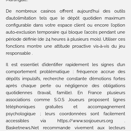
De nombreux casinos offrent aujourd’hui des outils
d’autolimitation tels que le dépôt quotidien maximum
configurable dans votre espace client ou encore l’option
auto‑exclusion temporaire qui bloque l’accès pendant une
période définie (de 24 heures à plusieurs mois). Utiliser ces
fonctions montre une attitude proactive vis‑à‑vis du jeu
responsable .
Il est essentiel d’identifier rapidement les signes d’un
comportement problématique : fréquence accrue des
dépôts impulsifs, recherche constante d’émotions fortes
après chaque perte ou négligence des obligations
quotidiennes (travail, famille). En France plusieurs
associations comme S.O.S Joueurs proposent lignes
téléphoniques gratuites et accompagnement
psychologique ; leurs coordonnées sont facilement
accessibles via https://www.sosjoueurs.org .
Basketnews.Net recommande vivement aux lecteurs