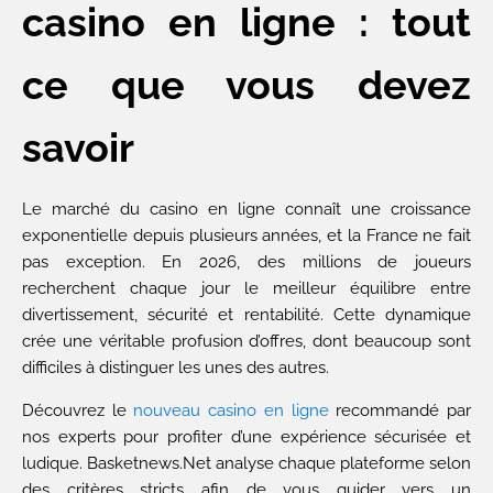
casino en ligne : tout
ce que vous devez
savoir
Le marché du casino en ligne connaît une croissance
exponentielle depuis plusieurs années, et la France ne fait
pas exception. En 2026, des millions de joueurs
recherchent chaque jour le meilleur équilibre entre
divertissement, sécurité et rentabilité. Cette dynamique
crée une véritable profusion d’offres, dont beaucoup sont
difficiles à distinguer les unes des autres.
Découvrez le
nouveau casino en ligne
recommandé par
nos experts pour profiter d’une expérience sécurisée et
ludique. Basketnews.Net analyse chaque plateforme selon
des critères stricts afin de vous guider vers un