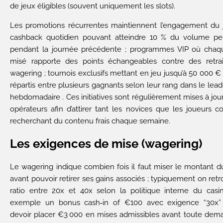
de jeux éligibles (souvent uniquement les slots).
Les promotions récurrentes maintiennent l’engagement du 
cashback quotidien pouvant atteindre 10 % du volume pe
pendant la journée précédente ; programmes VIP où chaq
misé rapporte des points échangeables contre des retrai
wagering ; tournois exclusifs mettant en jeu jusqu’à 50 000 € 
répartis entre plusieurs gagnants selon leur rang dans le lea
hebdomadaire . Ces initiatives sont régulièrement mises à jour
opérateurs afin d’attirer tant les novices que les joueurs c
recherchant du contenu frais chaque semaine.
Les exigences de mise (wagering)
Le wagering indique combien fois il faut miser le montant 
avant pouvoir retirer ses gains associés ; typiquement on ret
ratio entre 20x et 40x selon la politique interne du casi
exemple un bonus cash‑in of €100 avec exigence “30x” s
devoir placer €3 000 en mises admissibles avant toute de