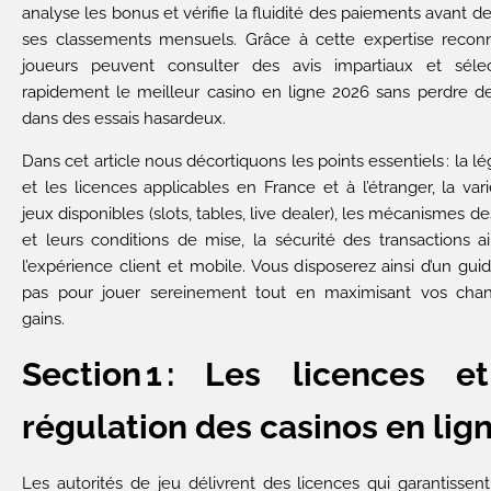
analyse les bonus et vérifie la fluidité des paiements avant de
ses classements mensuels. Grâce à cette expertise reconn
joueurs peuvent consulter des avis impartiaux et sélec
rapidement le meilleur casino en ligne 2026 sans perdre 
dans des essais hasardeux.
Dans cet article nous décortiquons les points essentiels : la lé
et les licences applicables en France et à l’étranger, la var
jeux disponibles (slots, tables, live dealer), les mécanismes d
et leurs conditions de mise, la sécurité des transactions a
l’expérience client et mobile. Vous disposerez ainsi d’un gui
pas pour jouer sereinement tout en maximisant vos cha
gains.
Section 1 : Les licences e
régulation des casinos en lig
Les autorités de jeu délivrent des licences qui garantissen