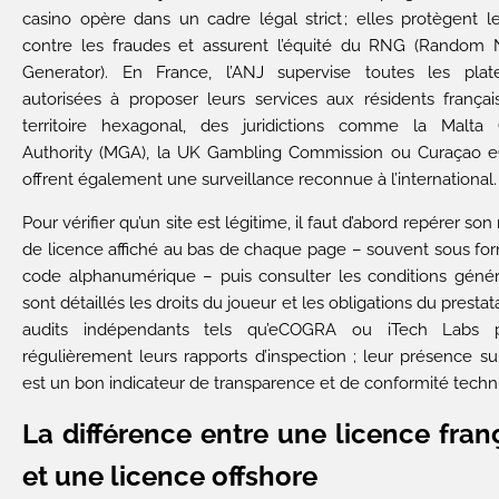
casino opère dans un cadre légal strict ; elles protègent l
contre les fraudes et assurent l’équité du RNG (Random
Generator). En France, l’ANJ supervise toutes les plat
autorisées à proposer leurs services aux résidents françai
territoire hexagonal, des juridictions comme la Malta
Authority (MGA), la UK Gambling Commission ou Curaçao 
offrent également une surveillance reconnue à l’international.
Pour vérifier qu’un site est légitime, il faut d’abord repérer s
de licence affiché au bas de chaque page – souvent sous fo
code alphanumérique – puis consulter les conditions géné
sont détaillés les droits du joueur et les obligations du prestat
audits indépendants tels qu’eCOGRA ou iTech Labs p
régulièrement leurs rapports d’inspection ; leur présence sur
est un bon indicateur de transparence et de conformité techn
La différence entre une licence fran
et une licence offshore