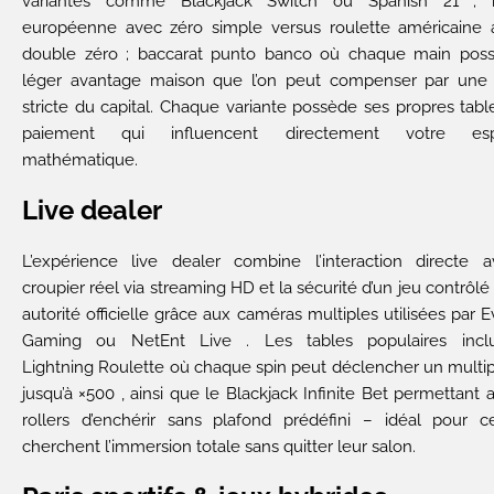
variantes comme Blackjack Switch ou Spanish 21 ; r
européenne avec zéro simple versus roulette américaine a
double zéro ; baccarat punto banco où chaque main pos
léger avantage maison que l’on peut compenser par une 
stricte du capital. Chaque variante possède ses propres tab
paiement qui influencent directement votre esp
mathématique.​
Live dealer
L’expérience live dealer combine l’interaction directe 
croupier réel via streaming HD et la sécurité d’un jeu contrôlé
autorité officielle grâce aux caméras multiples utilisées par E
Gaming ou NetEnt Live . Les tables populaires incl
Lightning Roulette où chaque spin peut déclencher un multip
jusqu’à ×500 , ainsi que le Blackjack Infinite Bet permettant 
rollers d’enchérir sans plafond prédéfini – idéal pour c
cherchent l’immersion totale sans quitter leur salon.