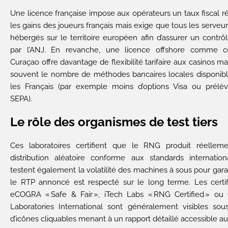
Une licence française impose aux opérateurs un taux fiscal ré
les gains des joueurs français mais exige que tous les serveur
hébergés sur le territoire européen afin d’assurer un contrôl
par l’ANJ. En revanche, une licence offshore comme c
Curaçao offre davantage de flexibilité tarifaire aux casinos mai
souvent le nombre de méthodes bancaires locales disponib
les Français (par exemple moins d’options Visa ou prélè
SEPA).
Le rôle des organismes de test tiers
Ces laboratoires certifient que le RNG produit réellem
distribution aléatoire conforme aux standards internationa
testent également la volatilité des machines à sous pour gara
le RTP annoncé est respecté sur le long terme. Les certif
eCOGRA « Safe & Fair », iTech Labs « RNG Certified » ou
Laboratories International sont généralement visibles so
d’icônes cliquables menant à un rapport détaillé accessible au