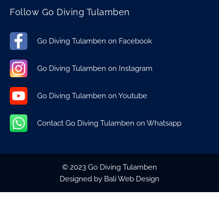
Follow Go Diving Tulamben
Go Diving Tulamben on Facebook
Go Diving Tulamben on Instagram
Go Diving Tulamben on Youtube
Contact Go Diving Tulamben on Whatsapp
© 2023 Go Diving Tulamben
Designed by
Bali Web Design