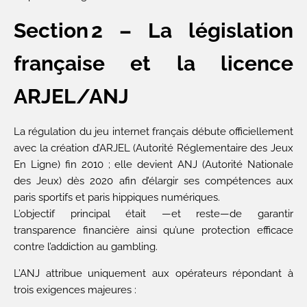
Section 2 – La législation
française et la licence
ARJEL/ANJ
La régulation du jeu internet français débute officiellement
avec la création d’ARJEL (Autorité Réglementaire des Jeux
En Ligne) fin 2010 ; elle devient ANJ (Autorité Nationale
des Jeux) dès 2020 afin d’élargir ses compétences aux
paris sportifs et paris hippiques numériques.
L’objectif principal était —et reste—de garantir
transparence financière ainsi qu’une protection efficace
contre l’addiction au gambling.
L’ANJ attribue uniquement aux opérateurs répondant à
trois exigences majeures :