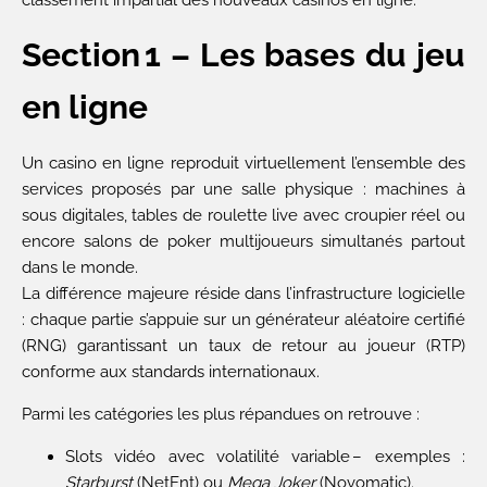
classement impartial des nouveaux casinos en ligne.
Section 1 – Les bases du jeu
en ligne
Un casino en ligne reproduit virtuellement l’ensemble des
services proposés par une salle physique : machines à
sous digitales, tables de roulette live avec croupier réel ou
encore salons de poker multijoueurs simultanés partout
dans le monde.
La différence majeure réside dans l’infrastructure logicielle
: chaque partie s’appuie sur un générateur aléatoire certifié
(RNG) garantissant un taux de retour au joueur (RTP)
conforme aux standards internationaux.
Parmi les catégories les plus répandues on retrouve :
Slots vidéo avec volatilité variable – exemples :
Starburst
(NetEnt) ou
Mega Joker
(Novomatic).