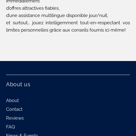
immédiatement
d’offres attractives fiables,
d’une assistance multilingue disponible jour/nuit,
et surtout… jouez intelligemment tout-en-respectant vos
limites personnelles grâce aux conseils fournis ici même!
About us
About
Contact
Reviews
FAQ
News & Events