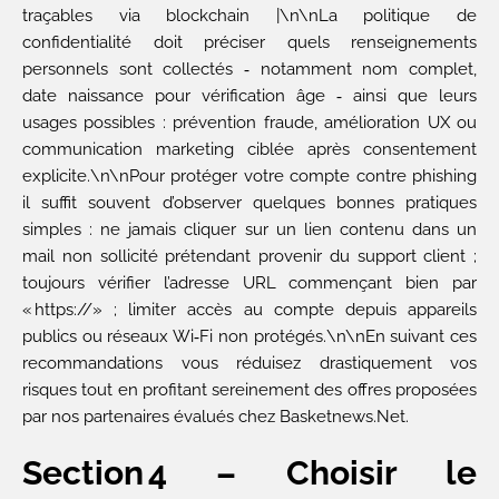
traçables via blockchain |\n\nLa politique de
confidentialité doit préciser quels renseignements
personnels sont collectés ‑ notamment nom complet,
date naissance pour vérification âge ‑ ainsi que leurs
usages possibles : prévention fraude, amélioration UX ou
communication marketing ciblée après consentement
explicite.\n\nPour protéger votre compte contre phishing
il suffit souvent d’observer quelques bonnes pratiques
simples : ne jamais cliquer sur un lien contenu dans un
mail non sollicité prétendant provenir du support client ;
toujours vérifier l’adresse URL commençant bien par
« https://» ; limiter accès au compte depuis appareils
publics ou réseaux Wi‑Fi non protégés.\n\nEn suivant ces
recommandations vous réduisez drastiquement vos
risques tout en profitant sereinement des offres proposées
par nos partenaires évalués chez Basketnews.Net.
Section 4 – Choisir le