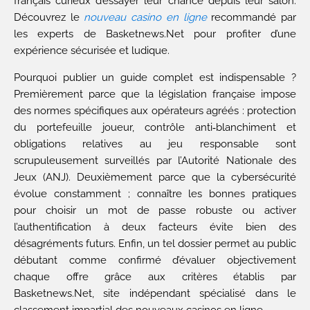
français curieux d’essayer leur chance depuis leur salon.
Découvrez le
nouveau casino en ligne
recommandé par
les experts de Basketnews.Net pour profiter d’une
expérience sécurisée et ludique.
Pourquoi publier un guide complet est indispensable ?
Premièrement parce que la législation française impose
des normes spécifiques aux opérateurs agréés : protection
du portefeuille joueur, contrôle anti‑blanchiment et
obligations relatives au jeu responsable sont
scrupuleusement surveillés par l’Autorité Nationale des
Jeux (ANJ). Deuxièmement parce que la cybersécurité
évolue constamment ; connaître les bonnes pratiques
pour choisir un mot de passe robuste ou activer
l’authentification à deux facteurs évite bien des
désagréments futurs. Enfin, un tel dossier permet au public
débutant comme confirmé d’évaluer objectivement
chaque offre grâce aux critères établis par
Basketnews.Net, site indépendant spécialisé dans le