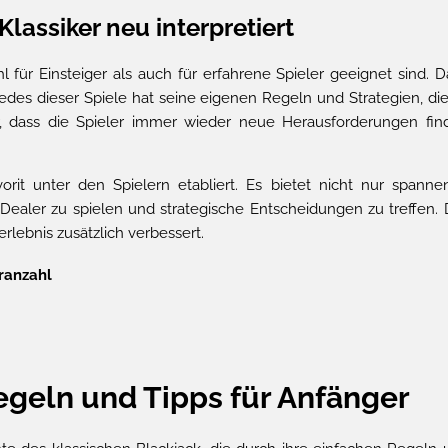
lassiker neu interpretiert
l für Einsteiger als auch für erfahrene Spieler geeignet sind. 
edes dieser Spiele hat seine eigenen Regeln und Strategien, di
ür, dass die Spieler immer wieder neue Herausforderungen fin
rit unter den Spielern etabliert. Es bietet nicht nur spanne
ealer zu spielen und strategische Entscheidungen zu treffen. 
rlebnis zusätzlich verbessert.
ranzahl
egeln und Tipps für Anfänger