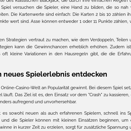
nte des klassischen Blackjack, die durch ihre einfachen Regeln
m Spiel versuchen die Spieler, eine Hand zu bilden, die so nah
en. Die Kartenwerte sind einfach: Die Karten 2 bis 10 zählen i
te wert sind. Asse können entweder 1 oder 11 Punkte zählen, 
nden Strategien vertraut zu machen, wie dem Verdoppeln, Teilen
rategien kann die Gewinnchancen erheblich erhöhen. Zudem ist
 oft kleine Variationen in den Hausregeln gibt, die die Erfahr
n neues Spielerlebnis entdecken
er Online-Casino-Welt an Popularität gewinnt. Bei diesem Spiel se
el läuft. Das Ziel ist es, den Einsatz vor dem "Crash" zu kassieren,
sonders aufregend und unvorhersehbar.
 es sowohl neuen als auch erfahrenen Spielern, schnell ins Sp
n, und die Spieler können mit kleinen Einsätzen beginnen, um 
nne in kurzer Zeit zu erzielen, sorgt für zusätzliche Spannung