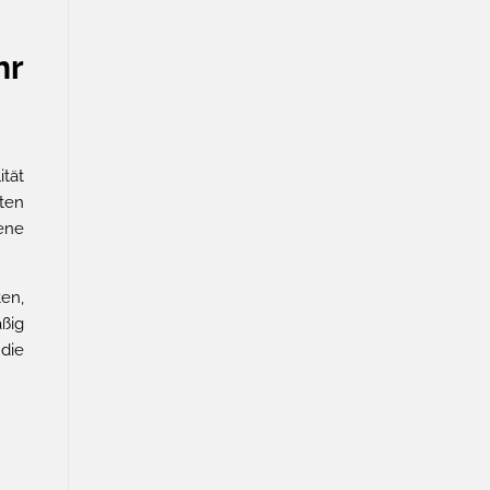
hr
ität
ten
dene
en,
äßig
die