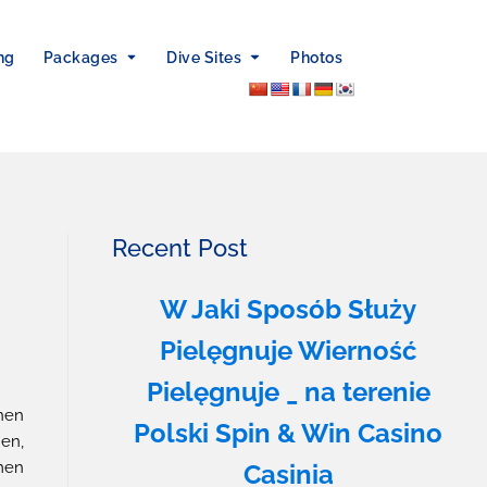
ng
Packages
Dive Sites
Photos
Recent Post
W Jaki Sposób Służy
Pielęgnuje Wierność
Pielęgnuje _ na terenie
inen
Polski Spin & Win Casino
hen,
men
Casinia