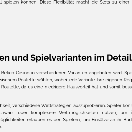
l spielen können. Diese Flexibilität macht die Slots zu einer 
ien und Spielvarianten im Detail
m Betico Casino in verschiedenen Varianten angeboten wird. Spi
ischem Roulette wählen, wobei jede Variante ihre eigenen Reg
 Roulette, da es eine niedrigere Hausvorteil hat und somit bes
chkeit, verschiedene Wettstrategien auszuprobieren. Spieler kö
schwarz, oder komplexere Wettmöglichkeiten nutzen, um i
lichkeiten erlauben es den Spielern, ihre Einsätze an ihr Bud
n.