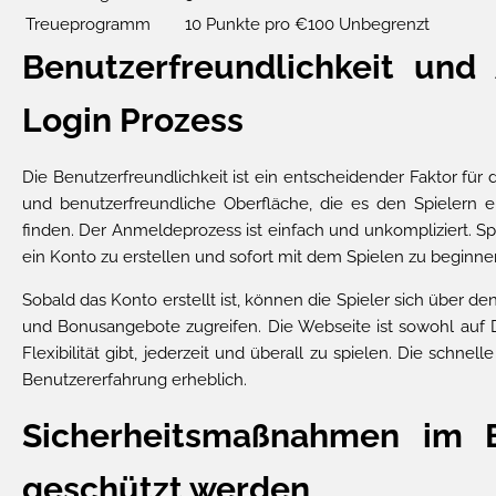
Treueprogramm
10 Punkte pro €100
Unbegrenzt
Benutzerfreundlichkeit und
Login Prozess
Die Benutzerfreundlichkeit ist ein entscheidender Faktor für 
und benutzerfreundliche Oberfläche, die es den Spielern e
finden. Der Anmeldeprozess ist einfach und unkompliziert. 
ein Konto zu erstellen und sofort mit dem Spielen zu beginne
Sobald das Konto erstellt ist, können die Spieler sich über d
und Bonusangebote zugreifen. Die Webseite ist sowohl auf D
Flexibilität gibt, jederzeit und überall zu spielen. Die schn
Benutzererfahrung erheblich.
Sicherheitsmaßnahmen im B
geschützt werden