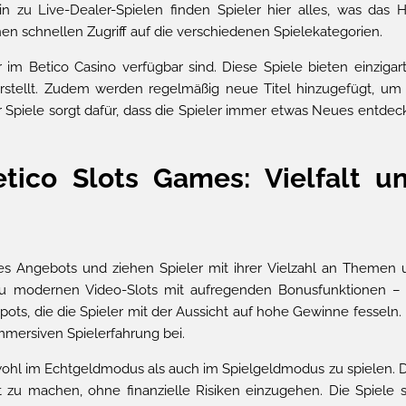
n zu Live-Dealer-Spielen finden Spieler hier alles, was das H
inen schnellen Zugriff auf die verschiedenen Spielekategorien.
 im Betico Casino verfügbar sind. Diese Spiele bieten einzigar
erstellt. Zudem werden regelmäßig neue Titel hinzugefügt, um 
er Spiele sorgt dafür, dass die Spieler immer etwas Neues entde
tico Slots Games: Vielfalt u
des Angebots und ziehen Spieler mit ihrer Vielzahl an Themen 
zu modernen Video-Slots mit aufregenden Bonusfunktionen – 
ots, die die Spieler mit der Aussicht auf hohe Gewinne fesseln.
mmersiven Spielerfahrung bei.
e sowohl im Echtgeldmodus als auch im Spielgeldmodus zu spielen. 
t zu machen, ohne finanzielle Risiken einzugehen. Die Spiele s