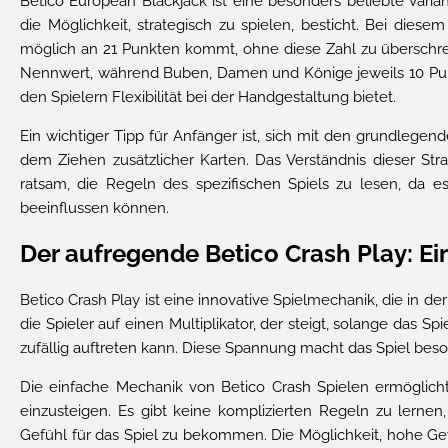
Betico European Blackjack ist eine besonders beliebte Varia
die Möglichkeit, strategisch zu spielen, besticht. Bei diese
möglich an 21 Punkten kommt, ohne diese Zahl zu überschreit
Nennwert, während Buben, Damen und Könige jeweils 10 Punk
den Spielern Flexibilität bei der Handgestaltung bietet.
Ein wichtiger Tipp für Anfänger ist, sich mit den grundlege
dem Ziehen zusätzlicher Karten. Das Verständnis dieser St
ratsam, die Regeln des spezifischen Spiels zu lesen, da es
beeinflussen können.
Der aufregende Betico Crash Play: Ei
Betico Crash Play ist eine innovative Spielmechanik, die in d
die Spieler auf einen Multiplikator, der steigt, solange das Spi
zufällig auftreten kann. Diese Spannung macht das Spiel be
Die einfache Mechanik von Betico Crash Spielen ermöglicht
einzusteigen. Es gibt keine komplizierten Regeln zu lerne
Gefühl für das Spiel zu bekommen. Die Möglichkeit, hohe Gewi