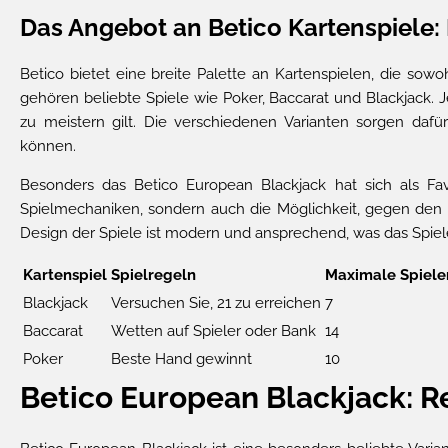
Das Angebot an Betico Kartenspiele: K
Betico bietet eine breite Palette an Kartenspielen, die sowoh
gehören beliebte Spiele wie Poker, Baccarat und Blackjack. J
zu meistern gilt. Die verschiedenen Varianten sorgen daf
können.
Besonders das Betico European Blackjack hat sich als Favo
Spielmechaniken, sondern auch die Möglichkeit, gegen den D
Design der Spiele ist modern und ansprechend, was das Spiele
Kartenspiel
Spielregeln
Maximale Spiele
Blackjack
Versuchen Sie, 21 zu erreichen
7
Baccarat
Wetten auf Spieler oder Bank
14
Poker
Beste Hand gewinnt
10
Betico European Blackjack: R