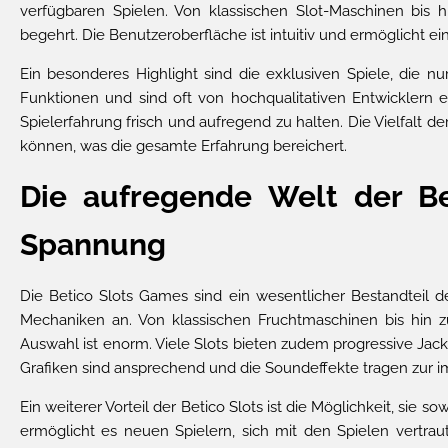
verfügbaren Spielen. Von klassischen Slot-Maschinen bis hi
begehrt. Die Benutzeroberfläche ist intuitiv und ermöglicht e
Ein besonderes Highlight sind die exklusiven Spiele, die nur
Funktionen und sind oft von hochqualitativen Entwicklern 
Spielerfahrung frisch und aufregend zu halten. Die Vielfalt d
können, was die gesamte Erfahrung bereichert.
Die aufregende Welt der Be
Spannung
Die Betico Slots Games sind ein wesentlicher Bestandteil 
Mechaniken an. Von klassischen Fruchtmaschinen bis hin 
Auswahl ist enorm. Viele Slots bieten zudem progressive Jackp
Grafiken sind ansprechend und die Soundeffekte tragen zur i
Ein weiterer Vorteil der Betico Slots ist die Möglichkeit, si
ermöglicht es neuen Spielern, sich mit den Spielen vertrau