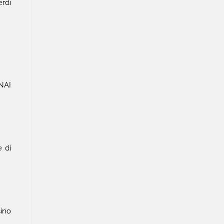
erdi
SNAI
 di
sino