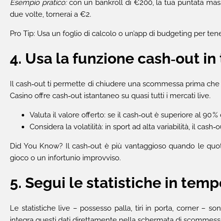
Esempio pratico:
con un bankroll di €200, la tua puntata mass
due volte, tornerai a €2.
Pro Tip: Usa un foglio di calcolo o un’app di budgeting per tene
4. Usa la funzione cash‑out i
Il cash‑out ti permette di chiudere una scommessa prima che l
Casino offre cash‑out istantaneo su quasi tutti i mercati live.
Valuta il valore offerto: se il cash‑out è superiore al 90 
Considera la volatilità: in sport ad alta variabilità, il cash
Did You Know? Il cash‑out è più vantaggioso quando le quo
gioco o un infortunio improvviso.
5. Segui le statistiche in temp
Le statistiche live – possesso palla, tiri in porta, corner – s
integra questi dati direttamente nella schermata di scommess