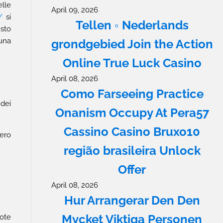
elle
April 09, 2026
/
si
Tellen ◦ Nederlands
esto
 una
grondgebied Join the Action
Online True Luck Casino
April 08, 2026
Como Farseeing Practice
dei
Onanism Occupy At Pera57
Cassino Casino Bruxo10
bero
região brasileira Unlock
Offer
April 08, 2026
Hur Arrangerar Den Den
Mycket Viktiga Personen
ote