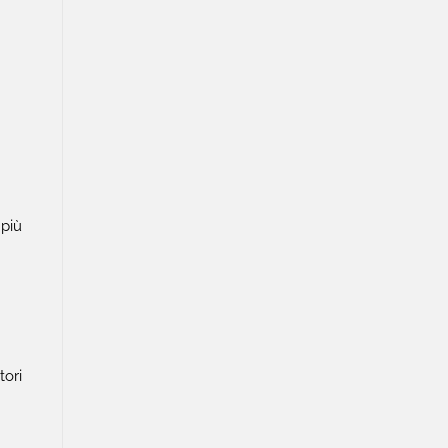
 più
ori