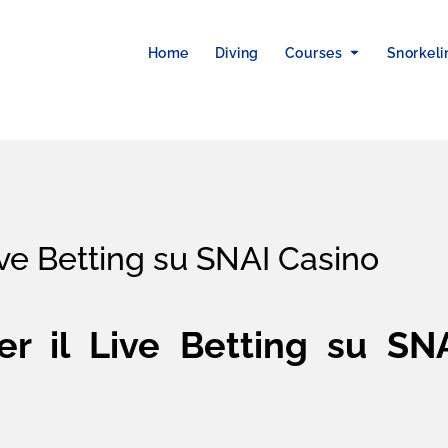
Home
Diving
Courses
Snorkeli
Live Betting su SNAI Casino
er il Live Betting su SN