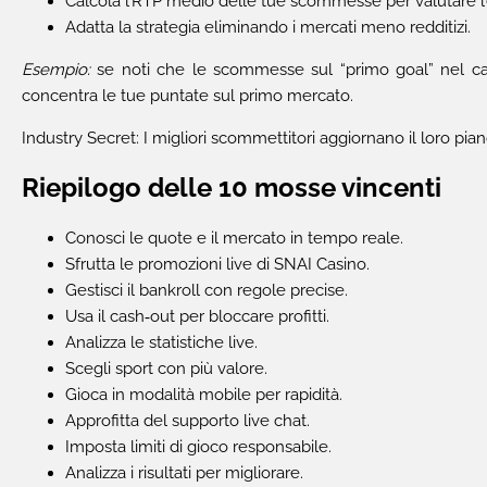
Calcola l’RTP medio delle tue scommesse per valutare l’e
Adatta la strategia eliminando i mercati meno redditizi.
Esempio:
se noti che le scommesse sul “primo goal” nel calc
concentra le tue puntate sul primo mercato.
Industry Secret: I migliori scommettitori aggiornano il loro pi
Riepilogo delle 10 mosse vincenti
Conosci le quote e il mercato in tempo reale.
Sfrutta le promozioni live di SNAI Casino.
Gestisci il bankroll con regole precise.
Usa il cash‑out per bloccare profitti.
Analizza le statistiche live.
Scegli sport con più valore.
Gioca in modalità mobile per rapidità.
Approfitta del supporto live chat.
Imposta limiti di gioco responsabile.
Analizza i risultati per migliorare.